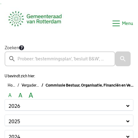
Ga naar de inhoud van deze pagina
Ga naar het zoeken
Ga naar het menu
Menu
Zoeken
U bevindt zich hier:
Home
Vergaderingen
Commissie Bestuur, Organisatie, Financiën en Veiligheid (2022 - 2026)
A
A
A
2026
2025
2024