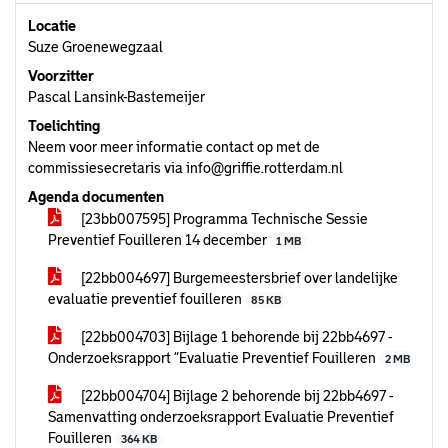
Locatie
Suze Groenewegzaal
Voorzitter
Pascal Lansink-Bastemeijer
Toelichting
Neem voor meer informatie contact op met de
commissiesecretaris via info@griffie.rotterdam.nl
Agenda documenten
[23bb007595] Programma Technische Sessie
Preventief Fouilleren 14 december
1 MB
[22bb004697] Burgemeestersbrief over landelijke
evaluatie preventief fouilleren
85 KB
[22bb004703] Bijlage 1 behorende bij 22bb4697 -
Onderzoeksrapport “Evaluatie Preventief Fouilleren
2 MB
[22bb004704] Bijlage 2 behorende bij 22bb4697 -
Samenvatting onderzoeksrapport Evaluatie Preventief
Fouilleren
364 KB