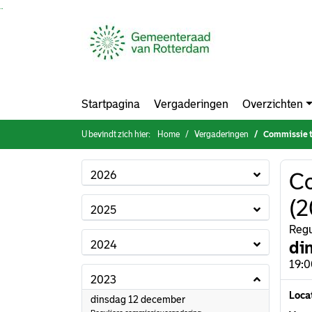
Ga naar de inhoud van deze pagina
Ga naar het zoeken
Ga naar het menu
Startpagina
Vergaderingen
Overzichten
U bevindt zich hier:
Home
Vergaderingen
Commissie t
2026
Co
(2
2025
Regu
di
2024
19:0
2023
Loca
2023
dinsdag 12 december