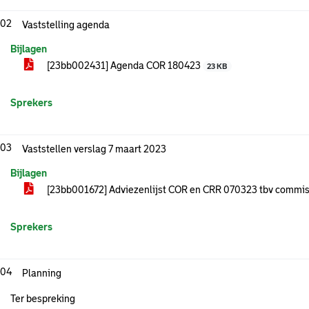
.02
Vaststelling agenda
Bijlagen
[23bb002431] Agenda COR 180423
23 KB
Sprekers
.03
Vaststellen verslag 7 maart 2023
Bijlagen
[23bb001672] Adviezenlijst COR en CRR 070323 tbv commi
Sprekers
.04
Planning
Ter bespreking