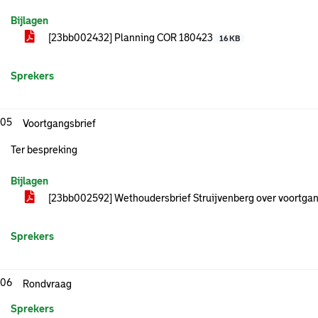
Bijlagen
[23bb002432] Planning COR 180423
16 KB
Sprekers
.05
Voortgangsbrief
Ter bespreking
Bijlagen
[23bb002592] Wethoudersbrief Struijvenberg over voortga
Sprekers
.06
Rondvraag
Sprekers