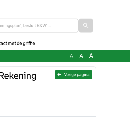
act met de griffie
A
A
A
 Rekening
Vorige pagina