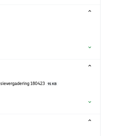
ssievergadering 180423
91 KB