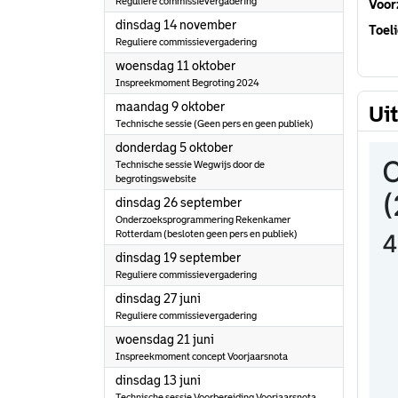
Reguliere commissievergadering
Voorz
2023
dinsdag 14 november
Toeli
Reguliere commissievergadering
2023
woensdag 11 oktober
Inspreekmoment Begroting 2024
2023
maandag 9 oktober
Ui
Technische sessie (Geen pers en geen publiek)
2023
donderdag 5 oktober
Technische sessie Wegwijs door de
begrotingswebsite
2023
dinsdag 26 september
Onderzoeksprogrammering Rekenkamer
Rotterdam (besloten geen pers en publiek)
2023
dinsdag 19 september
Reguliere commissievergadering
2023
dinsdag 27 juni
Reguliere commissievergadering
2023
woensdag 21 juni
Inspreekmoment concept Voorjaarsnota
2023
dinsdag 13 juni
Technische sessie Voorbereiding Voorjaarsnota