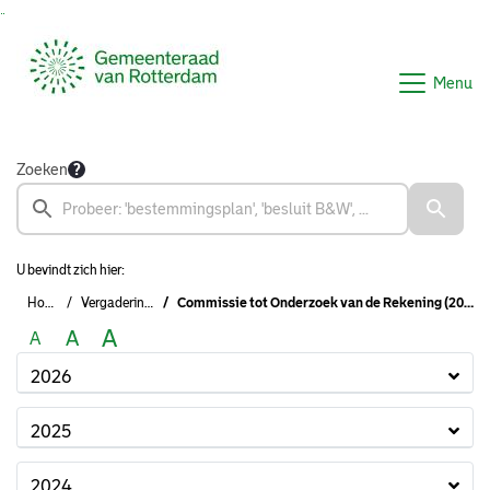
Ga naar de inhoud van deze pagina
Ga naar het zoeken
Ga naar het menu
Menu
Zoeken
U bevindt zich hier:
Home
Vergaderingen
Commissie tot Onderzoek van de Rekening (2022-2026)
A
A
A
2026
2025
2024