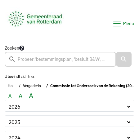
Ga naar de inhoud van deze pagina
Ga naar het zoeken
Ga naar het menu
Menu
Zoeken
U bevindt zich hier:
Home
Vergaderingen
Commissie tot Onderzoek van de Rekening (2022-2026)
A
A
A
2026
2025
2024