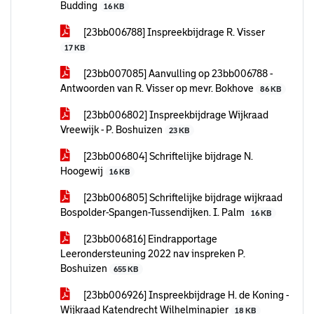
Budding
16 KB
[23bb006788] Inspreekbijdrage R. Visser
17 KB
[23bb007085] Aanvulling op 23bb006788 -
Antwoorden van R. Visser op mevr. Bokhove
86 KB
[23bb006802] Inspreekbijdrage Wijkraad
Vreewijk - P. Boshuizen
23 KB
[23bb006804] Schriftelijke bijdrage N.
Hoogewij
16 KB
[23bb006805] Schriftelijke bijdrage wijkraad
Bospolder-Spangen-Tussendijken. I. Palm
16 KB
[23bb006816] Eindrapportage
Leerondersteuning 2022 nav inspreken P.
Boshuizen
655 KB
[23bb006926] Inspreekbijdrage H. de Koning -
Wijkraad Katendrecht Wilhelminapier
18 KB