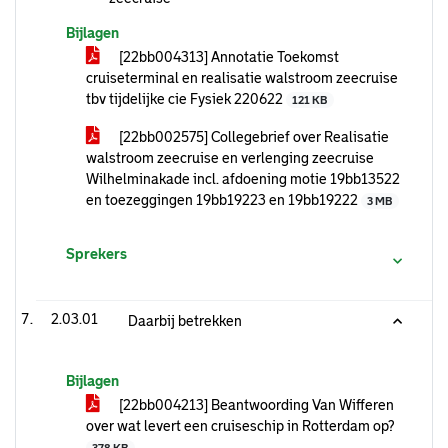
Bijlagen
[22bb004313] Annotatie Toekomst
cruiseterminal en realisatie walstroom zeecruise
tbv tijdelijke cie Fysiek 220622
121 KB
[22bb002575] Collegebrief over Realisatie
walstroom zeecruise en verlenging zeecruise
Wilhelminakade incl. afdoening motie 19bb13522
en toezeggingen 19bb19223 en 19bb19222
3 MB
Sprekers
2.03.01
Daarbij betrekken
Bijlagen
[22bb004213] Beantwoording Van Wifferen
over wat levert een cruiseschip in Rotterdam op?