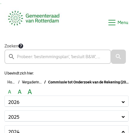
Ga naar de inhoud van deze pagina
Ga naar het zoeken
Ga naar het menu
Menu
Zoeken
U bevindt zich hier:
Home
Vergaderingen
Commissie tot Onderzoek van de Rekening (2022-2026)
A
A
A
2026
2025
2024