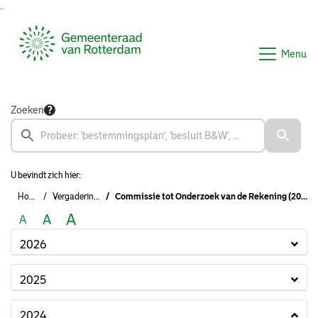
Ga naar de inhoud van deze pagina
Ga naar het zoeken
Ga naar het menu
Menu
Zoeken
U bevindt zich hier:
Home
Vergaderingen
Commissie tot Onderzoek van de Rekening (2022-2026)
A
A
A
2026
2025
2024