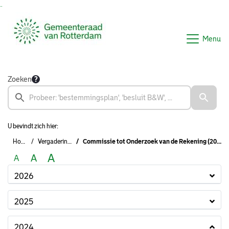
Ga naar de inhoud van deze pagina
Ga naar het zoeken
Ga naar het menu
Menu
Zoeken
U bevindt zich hier:
Home
Vergaderingen
Commissie tot Onderzoek van de Rekening (2022-2026)
A
A
A
2026
2025
2024