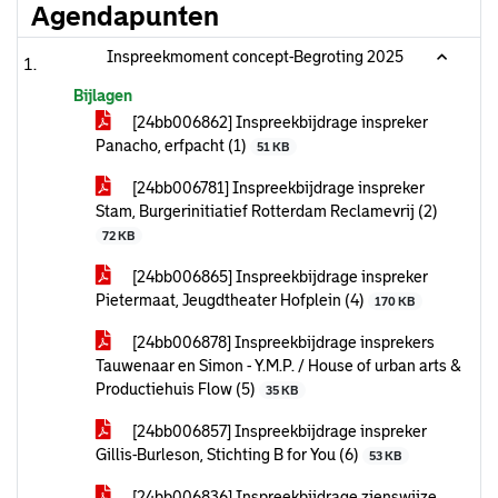
Agendapunten
Inspreekmoment concept-Begroting 2025
Bijlagen
[24bb006862] Inspreekbijdrage inspreker
Panacho, erfpacht (1)
51 KB
[24bb006781] Inspreekbijdrage inspreker
Stam, Burgerinitiatief Rotterdam Reclamevrij (2)
72 KB
[24bb006865] Inspreekbijdrage inspreker
Pietermaat, Jeugdtheater Hofplein (4)
170 KB
[24bb006878] Inspreekbijdrage insprekers
Tauwenaar en Simon - Y.M.P. / House of urban arts &
Productiehuis Flow (5)
35 KB
[24bb006857] Inspreekbijdrage inspreker
Gillis-Burleson, Stichting B for You (6)
53 KB
[24bb006836] Inspreekbijdrage zienswijze