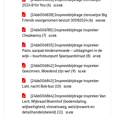
2024 B for You (6)
113 KB
[24bb006838] Inspreekbijdrage zienswijze Big
Friends voorgenomen besluit 30082024 (6)
405 KB
[24bb006780] Inspreekbijdrage inspreker
Chepkwony (7)
42 KB
[24bb006835] Inspreekbijdrage inspreker
Palm, aanpak kinderarmoede – uitdagingen in de
wijk – buurtsteunpunt Spanjaardstraat (8)
67 KB
[24bb006842] Inspreekbijdrage inspreker
Goezinnen, Woedend zijn we! (9)
51 KB
[24bb006843] Inspreekbijdrage inspreker
Laki, nacht Bob-bus (10)
52 KB
[24bb006864] Inspreekbijdrage inspreker Van
Lent, Wijkraad Bloemhof (bodemdaling,
wijkveiligheid, strevelsweg, welzijnswerk en
detailhandelsbeleid) (11)
31 KB