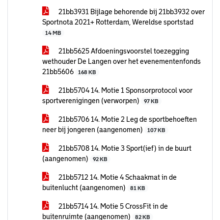
21bb3931 Bijlage behorende bij 21bb3932 over
Sportnota 2021+ Rotterdam, Wereldse sportstad
14 MB
21bb5625 Afdoeningsvoorstel toezegging
wethouder De Langen over het evenementenfonds
21bb5606
168 KB
21bb5704 14. Motie 1 Sponsorprotocol voor
sportverenigingen (verworpen)
97 KB
21bb5706 14. Motie 2 Leg de sportbehoeften
neer bij jongeren (aangenomen)
107 KB
21bb5708 14. Motie 3 Sport(ief) in de buurt
(aangenomen)
92 KB
21bb5712 14. Motie 4 Schaakmat in de
buitenlucht (aangenomen)
81 KB
21bb5714 14. Motie 5 CrossFit in de
buitenruimte (aangenomen)
82 KB