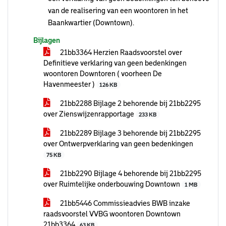
van de realisering van een woontoren in het
Baankwartier (Downtown).
Bijlagen
21bb3364 Herzien Raadsvoorstel over
Definitieve verklaring van geen bedenkingen
woontoren Downtoren ( voorheen De
Havenmeester )
126 KB
21bb2288 Bijlage 2 behorende bij 21bb2295
over Zienswijzenrapportage
233 KB
21bb2289 Bijlage 3 behorende bij 21bb2295
over Ontwerpverklaring van geen bedenkingen
75 KB
21bb2290 Bijlage 4 behorende bij 21bb2295
over Ruimtelijke onderbouwing Downtown
1 MB
21bb5446 Commissieadvies BWB inzake
raadsvoorstel VVBG woontoren Downtown
21bb3364
63 KB