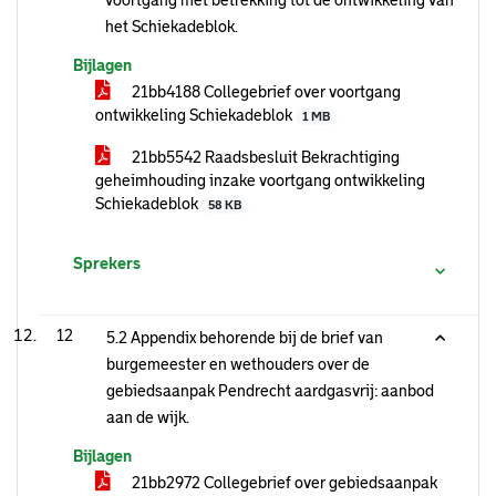
voortgang met betrekking tot de ontwikkeling van
het Schiekadeblok.
Bijlagen
21bb4188 Collegebrief over voortgang
ontwikkeling Schiekadeblok
1 MB
21bb5542 Raadsbesluit Bekrachtiging
geheimhouding inzake voortgang ontwikkeling
Schiekadeblok
58 KB
Sprekers
12
5.2 Appendix behorende bij de brief van
burgemeester en wethouders over de
gebiedsaanpak Pendrecht aardgasvrij: aanbod
aan de wijk.
Bijlagen
21bb2972 Collegebrief over gebiedsaanpak