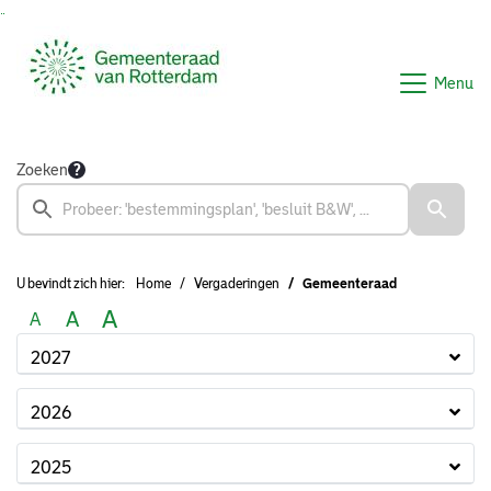
Ga naar de inhoud van deze pagina
Ga naar het zoeken
Ga naar het menu
Menu
Zoeken
U bevindt zich hier:
Home
Vergaderingen
Gemeenteraad
A
A
A
2027
2026
2025