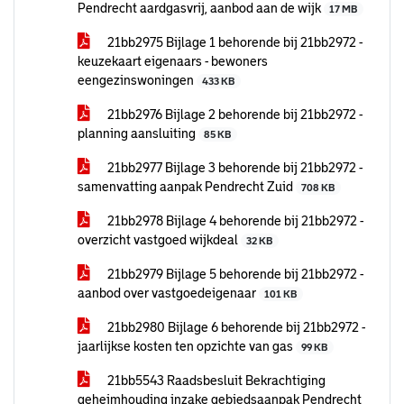
Pendrecht aardgasvrij, aanbod aan de wijk
17 MB
21bb2975 Bijlage 1 behorende bij 21bb2972 -
keuzekaart eigenaars - bewoners
eengezinswoningen
433 KB
21bb2976 Bijlage 2 behorende bij 21bb2972 -
planning aansluiting
85 KB
21bb2977 Bijlage 3 behorende bij 21bb2972 -
samenvatting aanpak Pendrecht Zuid
708 KB
21bb2978 Bijlage 4 behorende bij 21bb2972 -
overzicht vastgoed wijkdeal
32 KB
21bb2979 Bijlage 5 behorende bij 21bb2972 -
aanbod over vastgoedeigenaar
101 KB
21bb2980 Bijlage 6 behorende bij 21bb2972 -
jaarlijkse kosten ten opzichte van gas
99 KB
21bb5543 Raadsbesluit Bekrachtiging
geheimhouding inzake gebiedsaanpak Pendrecht