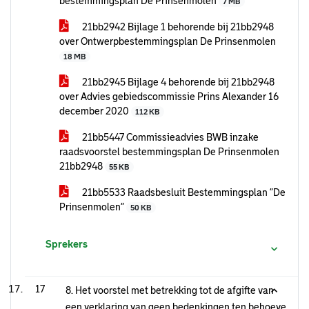
bestemmingsplan De Prinsenmolen
7 MB
21bb2942 Bijlage 1 behorende bij 21bb2948
over Ontwerpbestemmingsplan De Prinsenmolen
18 MB
21bb2945 Bijlage 4 behorende bij 21bb2948
over Advies gebiedscommissie Prins Alexander 16
december 2020
112 KB
21bb5447 Commissieadvies BWB inzake
raadsvoorstel bestemmingsplan De Prinsenmolen
21bb2948
55 KB
21bb5533 Raadsbesluit Bestemmingsplan “De
Prinsenmolen”
50 KB
Sprekers
17
8. Het voorstel met betrekking tot de afgifte van
een verklaring van geen bedenkingen ten behoeve