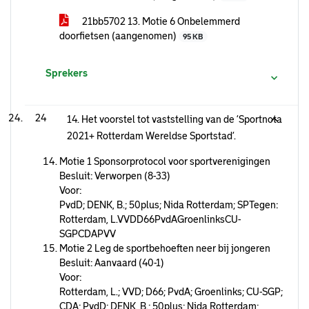
21bb5702 13. Motie 6 Onbelemmerd
doorfietsen (aangenomen)
95 KB
Sprekers
24
14. Het voorstel tot vaststelling van de ‘Sportnota
2021+ Rotterdam Wereldse Sportstad’.
Motie 1 Sponsorprotocol voor sportverenigingen
Besluit: Verworpen (8-33)
Voor:
PvdD; DENK, B.; 50plus; Nida Rotterdam; SPTegen:
Rotterdam, L.VVDD66PvdAGroenlinksCU-
SGPCDAPVV
Motie 2 Leg de sportbehoeften neer bij jongeren
Besluit: Aanvaard (40-1)
Voor:
Rotterdam, L.; VVD; D66; PvdA; Groenlinks; CU-SGP;
CDA; PvdD; DENK, B.; 50plus; Nida Rotterdam;