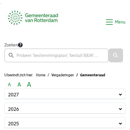
Ga naar de inhoud van deze pagina
Ga naar het zoeken
Ga naar het menu
Menu
Zoeken
U bevindt zich hier:
Home
Vergaderingen
Gemeenteraad
A
A
A
2027
2026
2025