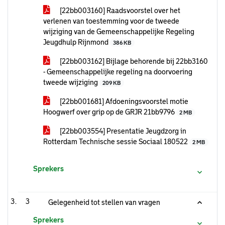
[22bb003160] Raadsvoorstel over het
verlenen van toestemming voor de tweede
wijziging van de Gemeenschappelijke Regeling
Jeugdhulp Rijnmond
386 KB
[22bb003162] Bijlage behorende bij 22bb3160
- Gemeenschappelijke regeling na doorvoering
tweede wijziging
209 KB
[22bb001681] Afdoeningsvoorstel motie
Hoogwerf over grip op de GRJR 21bb9796
2 MB
[22bb003554] Presentatie Jeugdzorg in
Rotterdam Technische sessie Sociaal 180522
2 MB
Sprekers
3
Gelegenheid tot stellen van vragen
Sprekers