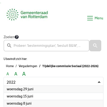
Ga naar de inhoud van deze pagina
Ga naar het zoeken
Ga naar het menu
Menu
Zoeken
U bevindt zich hier:
Home
Vergaderingen
Tijdelijke commissie Sociaal (2022-2026)
A
A
A
2022
2022
woensdag 29 juni
2022
woensdag 15 juni
2022
woensdag 8 juni