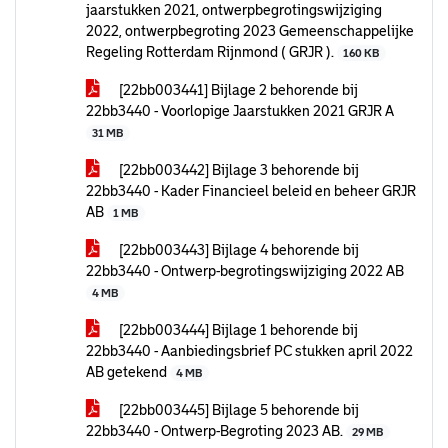
jaarstukken 2021, ontwerpbegrotingswijziging
2022, ontwerpbegroting 2023 Gemeenschappelijke
Regeling Rotterdam Rijnmond ( GRJR ).
160 KB
[22bb003441] Bijlage 2 behorende bij
22bb3440 - Voorlopige Jaarstukken 2021 GRJR A
31 MB
[22bb003442] Bijlage 3 behorende bij
22bb3440 - Kader Financieel beleid en beheer GRJR
AB
1 MB
[22bb003443] Bijlage 4 behorende bij
22bb3440 - Ontwerp-begrotingswijziging 2022 AB
4 MB
[22bb003444] Bijlage 1 behorende bij
22bb3440 - Aanbiedingsbrief PC stukken april 2022
AB getekend
4 MB
[22bb003445] Bijlage 5 behorende bij
22bb3440 - Ontwerp-Begroting 2023 AB.
29 MB