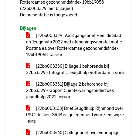
Rotterdamse gezondheidsindex 19bb19058
(22bb003329 met bijlagen).
De presentatie is toegevoegd
Bijlagen
[22bb003329] Voortgangsbrief Heel de Stad
en Jeugdhulp 2022 met afdoeningsvoorstel motie
Postma ea over Rotterdamse gezondheidsindex
19bb19058
408 KB
[22bb003330] Bijlage 1 behorende bij
22bb3329 - Infografic Jeugdhulp Rotterdam
165 KB
[22bb003331] Bijlage 2 behorende bij
22bb3329 - rapport Cliëntervaringsonderzoek
jeugdhulp 2021
983 KB
[22bb003133] Brief Jeugdhulp Rijnmond over
P&C stukken GRJR en gelegenheid voor zienswijze
5 MB
[22bb003440] Collegebrief over voorlopige