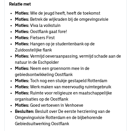
Relatie met
Moties:
Wie de jeugd heeft, heeft de toekomst
Moties:
Betrek de wijkraden bij de omgevingsvisie
Moties:
Viva la volkstuin
Moties:
Oostflank gaat fore!
Moties:
Fietsers First
Moties:
Hangen op je studentenbank op de
Zuidoostelijke flank
Moties:
Vermijd oeveraanpassing, vermijd schade aan de
natuur in de Eschpolder
Moties:
Neem een groennorm mee in de
gebiedsontwikkeling Oostflank
Moties:
Toch nog een stukje gestapeld Rotterdam
Moties:
Werk maken van meervoudig ruimtegebruik
Moties:
Ruimte voor religieuze en maatschappelijke
organisaties op de Oostflank
Moties:
Goed vertoeven in Venhoeve
Besluiten:
Besluit over De eerste herziening van de
Omgevingsvisie Rotterdam en de bijbehorende
Gebiedsuitwerking Oostflank