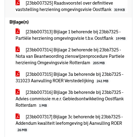
[23bb007325] Raadsvoorstel over definitieve
vaststelling herziening omgevingsvisie Oostflank
319 KB
Bijlage(n)
[23bb007313] Bijlage 1 behorende bij 23bb7325 -
Partiële herziening omgevingsvisie t.b.v. Oostflank
19 MB
[23bb007314] Bijlage 2 behorende bij 23bb7325 -
Nota van Beantwoording zienswijzenprocedure Partiele
herziening Omgevingsvisie Rotterdam
205 MB
[23bb007315] Bijlage 3a behorende bij 23bb7325 -
311023 Aanvulling ROER Verstedelijking
241 MB
[23bb007316] Bijlage 3b behorende bij 23bb7325 -
Advies commissie m.e.r. Gebiedsontwikkeling Oostflank
Rotterdam
1 MB
[23bb007317] Bijlage 3c behorende bij 23bb7325 -
Addendum kwaliteit leefomgeving bij Aanvulling ROER
26 MB