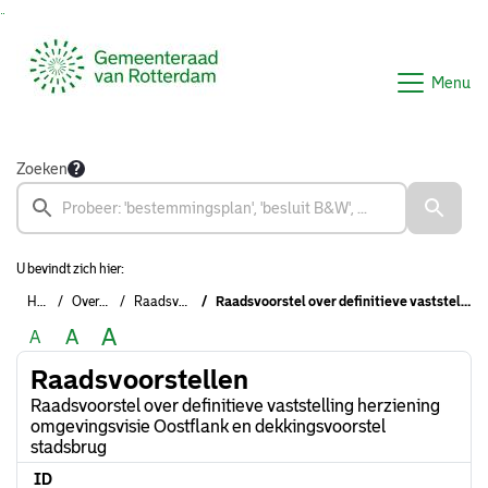
Ga naar de inhoud van deze pagina
Ga naar het zoeken
Ga naar het menu
Menu
Zoeken
U bevindt zich hier:
Home
Overzichten
Raadsvoorstellen
Raadsvoorstel over definitieve vaststelling herziening omgevingsvisie Oostflank en dekkingsvoorstel stadsbrug
A
A
A
Raadsvoorstellen
Raadsvoorstel over definitieve vaststelling herziening
omgevingsvisie Oostflank en dekkingsvoorstel
stadsbrug
ID