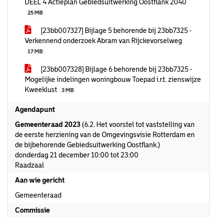
DEEL 4 Actieplan Gebiedsuitwerking Oostflank 2040
25 MB
[23bb007327] Bijlage 5 behorende bij 23bb7325 -
Verkennend onderzoek Abram van Rijckevorselweg
17 MB
[23bb007328] Bijlage 6 behorende bij 23bb7325 -
Mogelijke indelingen woningbouw Toepad i.r.t. zienswijze
Kweeklust
3 MB
Agendapunt
Gemeenteraad 2023
(6.2. Het voorstel tot vaststelling van
de eerste herziening van de Omgevingsvisie Rotterdam en
de bijbehorende Gebiedsuitwerking Oostflank.)
donderdag 21 december 10:00 tot 23:00
Raadzaal
Aan wie gericht
Gemeenteraad
Commissie