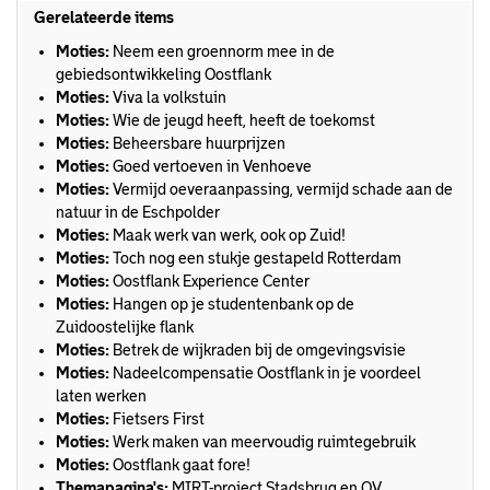
Gerelateerde items
Moties:
Neem een groennorm mee in de
gebiedsontwikkeling Oostflank
Moties:
Viva la volkstuin
Moties:
Wie de jeugd heeft, heeft de toekomst
Moties:
Beheersbare huurprijzen
Moties:
Goed vertoeven in Venhoeve
Moties:
Vermijd oeveraanpassing, vermijd schade aan de
natuur in de Eschpolder
Moties:
Maak werk van werk, ook op Zuid!
Moties:
Toch nog een stukje gestapeld Rotterdam
Moties:
Oostflank Experience Center
Moties:
Hangen op je studentenbank op de
Zuidoostelijke flank
Moties:
Betrek de wijkraden bij de omgevingsvisie
Moties:
Nadeelcompensatie Oostflank in je voordeel
laten werken
Moties:
Fietsers First
Moties:
Werk maken van meervoudig ruimtegebruik
Moties:
Oostflank gaat fore!
Themapagina's:
MIRT-project Stadsbrug en OV