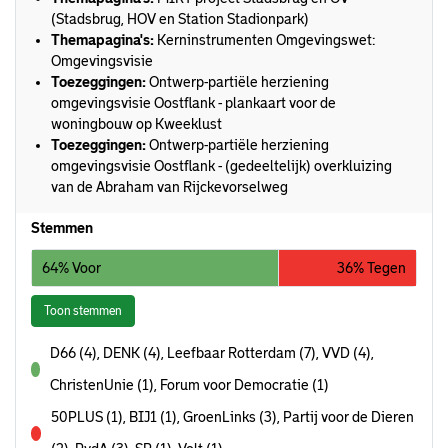
(Stadsbrug, HOV en Station Stadionpark)
Themapagina's:
Kerninstrumenten Omgevingswet:
Omgevingsvisie
Toezeggingen:
Ontwerp-partiële herziening
omgevingsvisie Oostflank - plankaart voor de
woningbouw op Kweeklust
Toezeggingen:
Ontwerp-partiële herziening
omgevingsvisie Oostflank - (gedeeltelijk) overkluizing
van de Abraham van Rijckevorselweg
Stemmen
64% Voor
36% Tegen
Toon stemmen
D66 (4), DENK (4), Leefbaar Rotterdam (7), VVD (4),
voor
ChristenUnie (1), Forum voor Democratie (1)
50PLUS (1), BIJ1 (1), GroenLinks (3), Partij voor de Dieren
tegen