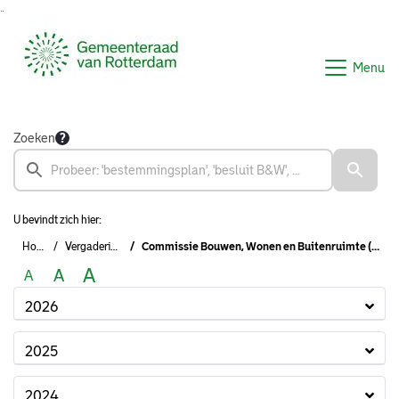
Ga naar de inhoud van deze pagina
Ga naar het zoeken
Ga naar het menu
Menu
Zoeken
U bevindt zich hier:
Home
Vergaderingen
Commissie Bouwen, Wonen en Buitenruimte (2022-2026)
A
A
A
2026
2025
2024