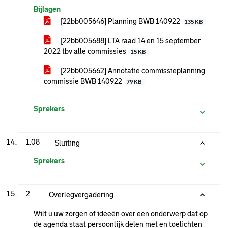
Bijlagen
[22bb005646] Planning BWB 140922
135 KB
[22bb005688] LTA raad 14 en 15 september
2022 tbv alle commissies
15 KB
[22bb005662] Annotatie commissieplanning
commissie BWB 140922
79 KB
Sprekers
1.08
Sluiting
Sprekers
2
Overlegvergadering
Wilt u uw zorgen of ideeën over een onderwerp dat op
de agenda staat persoonlijk delen met en toelichten