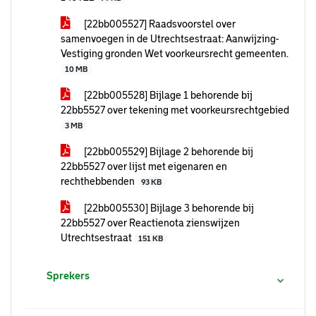
[22bb005527] Raadsvoorstel over
samenvoegen in de Utrechtsestraat: Aanwijzing-
Vestiging gronden Wet voorkeursrecht gemeenten.
10 MB
[22bb005528] Bijlage 1 behorende bij
22bb5527 over tekening met voorkeursrechtgebied
3 MB
[22bb005529] Bijlage 2 behorende bij
22bb5527 over lijst met eigenaren en
rechthebbenden
93 KB
[22bb005530] Bijlage 3 behorende bij
22bb5527 over Reactienota zienswijzen
Utrechtsestraat
151 KB
Sprekers