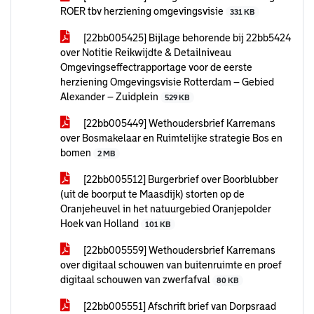
ROER tbv herziening omgevingsvisie
331 KB
[22bb005425] Bijlage behorende bij 22bb5424
over Notitie Reikwijdte & Detailniveau
Omgevingseffectrapportage voor de eerste
herziening Omgevingsvisie Rotterdam – Gebied
Alexander – Zuidplein
529 KB
[22bb005449] Wethoudersbrief Karremans
over Bosmakelaar en Ruimtelijke strategie Bos en
bomen
2 MB
[22bb005512] Burgerbrief over Boorblubber
(uit de boorput te Maasdijk) storten op de
Oranjeheuvel in het natuurgebied Oranjepolder
Hoek van Holland
101 KB
[22bb005559] Wethoudersbrief Karremans
over digitaal schouwen van buitenruimte en proef
digitaal schouwen van zwerfafval
80 KB
[22bb005551] Afschrift brief van Dorpsraad