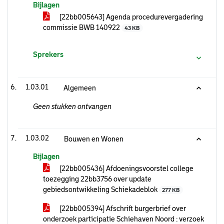
Bijlagen
[22bb005643] Agenda procedurevergadering
commissie BWB 140922
43 KB
Sprekers
1.03.01
Algemeen
Geen stukken ontvangen
1.03.02
Bouwen en Wonen
Bijlagen
[22bb005436] Afdoeningsvoorstel college
toezegging 22bb3756 over update
gebiedsontwikkeling Schiekadeblok
277 KB
[22bb005394] Afschrift burgerbrief over
onderzoek participatie Schiehaven Noord : verzoek