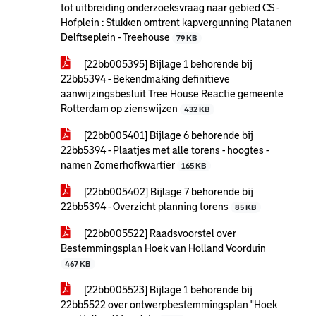
tot uitbreiding onderzoeksvraag naar gebied CS -
Hofplein : Stukken omtrent kapvergunning Platanen
Delftseplein - Treehouse
79 KB
[22bb005395] Bijlage 1 behorende bij
22bb5394 - Bekendmaking definitieve
aanwijzingsbesluit Tree House Reactie gemeente
Rotterdam op zienswijzen
432 KB
[22bb005401] Bijlage 6 behorende bij
22bb5394 - Plaatjes met alle torens - hoogtes -
namen Zomerhofkwartier
165 KB
[22bb005402] Bijlage 7 behorende bij
22bb5394 - Overzicht planning torens
85 KB
[22bb005522] Raadsvoorstel over
Bestemmingsplan Hoek van Holland Voorduin
467 KB
[22bb005523] Bijlage 1 behorende bij
22bb5522 over ontwerpbestemmingsplan "Hoek