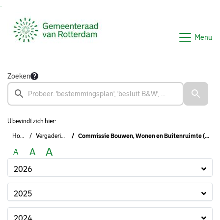
Ga naar de inhoud van deze pagina
Ga naar het zoeken
Ga naar het menu
Menu
Zoeken
U bevindt zich hier:
Home
Vergaderingen
Commissie Bouwen, Wonen en Buitenruimte (2022-2026)
A
A
A
2026
2025
2024