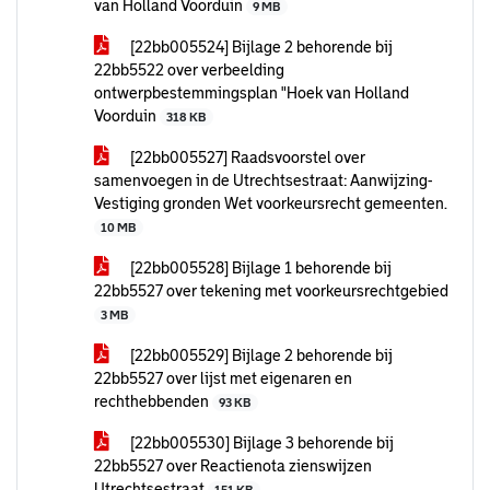
van Holland Voorduin
9 MB
[22bb005524] Bijlage 2 behorende bij
22bb5522 over verbeelding
ontwerpbestemmingsplan "Hoek van Holland
Voorduin
318 KB
[22bb005527] Raadsvoorstel over
samenvoegen in de Utrechtsestraat: Aanwijzing-
Vestiging gronden Wet voorkeursrecht gemeenten.
10 MB
[22bb005528] Bijlage 1 behorende bij
22bb5527 over tekening met voorkeursrechtgebied
3 MB
[22bb005529] Bijlage 2 behorende bij
22bb5527 over lijst met eigenaren en
rechthebbenden
93 KB
[22bb005530] Bijlage 3 behorende bij
22bb5527 over Reactienota zienswijzen
Utrechtsestraat