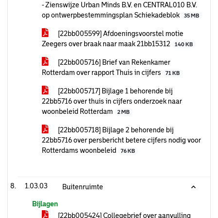
- Zienswijze Urban Minds B.V. en CENTRAL010 B.V.
op ontwerpbestemmingsplan Schiekadeblok
35 MB
[22bb005599] Afdoeningsvoorstel motie
Zeegers over braak naar maak 21bb15312
140 KB
[22bb005716] Brief van Rekenkamer
Rotterdam over rapport Thuis in cijfers
71 KB
[22bb005717] Bijlage 1 behorende bij
22bb5716 over thuis in cijfers onderzoek naar
woonbeleid Rotterdam
2 MB
[22bb005718] Bijlage 2 behorende bij
22bb5716 over persbericht betere cijfers nodig voor
Rotterdams woonbeleid
76 KB
1.03.03
Buitenruimte
Bijlagen
[22bb005424] Collegebrief over aanvulling