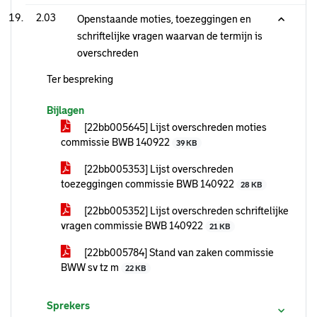
2.03
Openstaande moties, toezeggingen en
schriftelijke vragen waarvan de termijn is
overschreden
Ter bespreking
Bijlagen
[22bb005645] Lijst overschreden moties
commissie BWB 140922
39 KB
[22bb005353] Lijst overschreden
toezeggingen commissie BWB 140922
28 KB
[22bb005352] Lijst overschreden schriftelijke
vragen commissie BWB 140922
21 KB
[22bb005784] Stand van zaken commissie
BWW sv tz m
22 KB
Sprekers