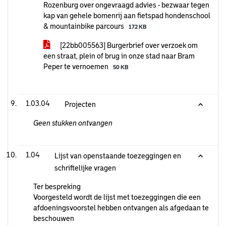
Rozenburg over ongevraagd advies - bezwaar tegen
kap van gehele bomenrij aan fietspad hondenschool
& mountainbike parcours
172 KB
[22bb005563] Burgerbrief over verzoek om
een straat, plein of brug in onze stad naar Bram
Peper te vernoemen
50 KB
1.03.04
Projecten
Geen stukken ontvangen
1.04
Lijst van openstaande toezeggingen en
schriftelijke vragen
Ter bespreking
Voorgesteld wordt de lijst met toezeggingen die een
afdoeningsvoorstel hebben ontvangen als afgedaan te
beschouwen