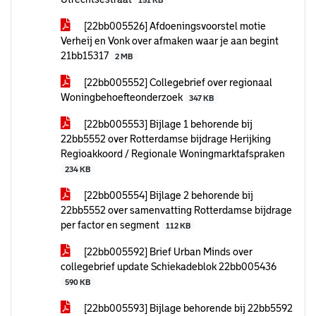
151 KB
[22bb005526] Afdoeningsvoorstel motie
Verheij en Vonk over afmaken waar je aan begint
21bb15317
2 MB
[22bb005552] Collegebrief over regionaal
Woningbehoefteonderzoek
347 KB
[22bb005553] Bijlage 1 behorende bij
22bb5552 over Rotterdamse bijdrage Herijking
Regioakkoord / Regionale Woningmarktafspraken
234 KB
[22bb005554] Bijlage 2 behorende bij
22bb5552 over samenvatting Rotterdamse bijdrage
per factor en segment
112 KB
[22bb005592] Brief Urban Minds over
collegebrief update Schiekadeblok 22bb005436
590 KB
[22bb005593] Bijlage behorende bij 22bb5592