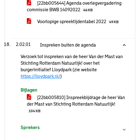
[22bb005644] Agenda overlegvergadering
commissie BWB 14092022
46 KB
Voorlopige spreektijdentabel 2022
49 KB
2.02.01
Inspreken buiten de agenda
Verzoek tot inspreken van de heer Van der Mast van
Stichting Rotterdam Natuurlijk! over het
burgerinitiatief Lloydpark (zie website
https://lloydpark.nl/
)
Bijlagen
[22bb005810] Inspreekbijdrage de heer Van
der Mast van Stichting Rotterdam Natuurlijk!
104 KB
Sprekers