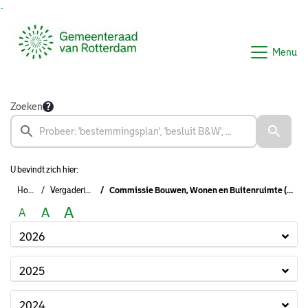
Ga naar de inhoud van deze pagina
Ga naar het zoeken
Ga naar het menu
Menu
Zoeken
U bevindt zich hier:
Home
Vergaderingen
Commissie Bouwen, Wonen en Buitenruimte (2022-2026)
A
A
A
2026
2025
2024