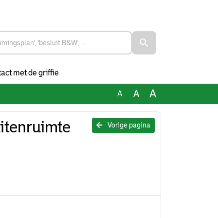
act met de griffie
A
A
A
itenruimte
Vorige pagina