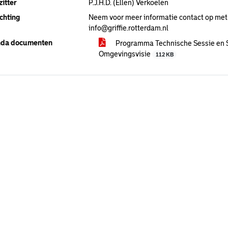
itter
P.J.H.D. (Ellen) Verkoelen
chting
Neem voor meer informatie contact op met
info@griffie.rotterdam.nl
da documenten
Programma Technische Sessie en S
Omgevingsvisie
112 KB