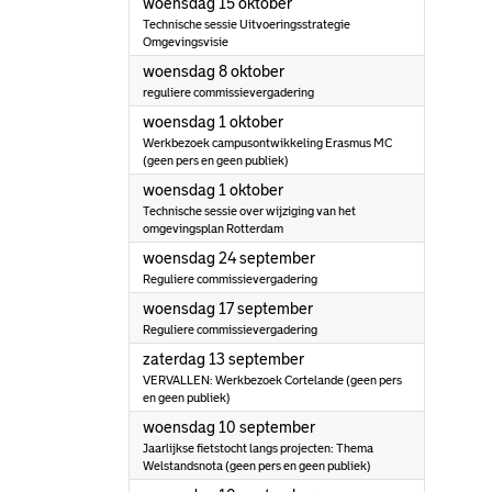
2025
woensdag 15 oktober
Technische sessie Uitvoeringsstrategie
Omgevingsvisie
2025
woensdag 8 oktober
reguliere commissievergadering
2025
woensdag 1 oktober
Werkbezoek campusontwikkeling Erasmus MC
(geen pers en geen publiek)
2025
woensdag 1 oktober
Technische sessie over wijziging van het
omgevingsplan Rotterdam
2025
woensdag 24 september
Reguliere commissievergadering
2025
woensdag 17 september
Reguliere commissievergadering
2025
zaterdag 13 september
VERVALLEN: Werkbezoek Cortelande (geen pers
en geen publiek)
2025
woensdag 10 september
Jaarlijkse fietstocht langs projecten: Thema
Welstandsnota (geen pers en geen publiek)