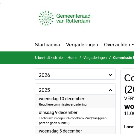
Ga naar de inhoud van deze pagina
Ga naar het zoeken
Ga naar het menu
Startpagina
Vergaderingen
Overzichten
U bevindt zich hier:
Home
Vergaderingen
Commissie B
2026
Co
(2
2025
2025
VERV
woensdag 10 december
wo
Reguliere commissievergadering
2025
dinsdag 9 december
11:0
Technisch inloopuur Grondbank Zuidplas (geen
pers en geen publiek)
Loca
2025
woensdag 3 december