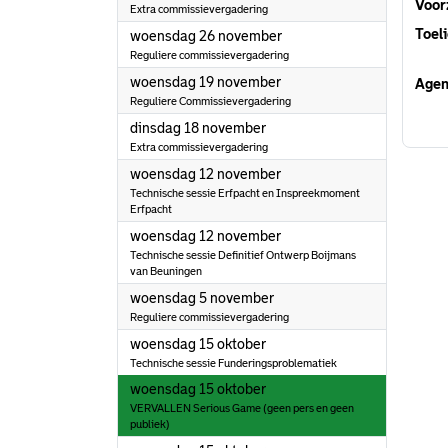
Voorz
Extra commissievergadering
Toeli
2025
woensdag 26 november
Reguliere commissievergadering
2025
woensdag 19 november
Agen
Reguliere Commissievergadering
2025
dinsdag 18 november
Extra commissievergadering
2025
woensdag 12 november
Technische sessie Erfpacht en Inspreekmoment
Erfpacht
2025
woensdag 12 november
Technische sessie Definitief Ontwerp Boijmans
van Beuningen
2025
woensdag 5 november
Reguliere commissievergadering
2025
woensdag 15 oktober
Technische sessie Funderingsproblematiek
2025
woensdag 15 oktober
VERVALLEN Serious Game (geen pers en geen
publiek)