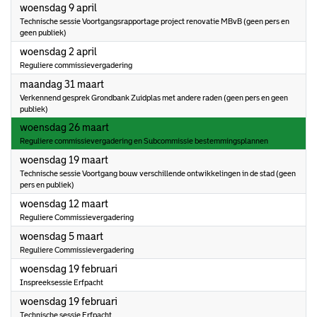
2025
woensdag 9 april
Technische sessie Voortgangsrapportage project renovatie MBvB (geen pers en
geen publiek)
2025
woensdag 2 april
Reguliere commissievergadering
2025
maandag 31 maart
Verkennend gesprek Grondbank Zuidplas met andere raden (geen pers en geen
publiek)
2025
woensdag 26 maart
Reguliere commissievergadering en Subcommissie bestemmingsplannen
2025
woensdag 19 maart
Technische sessie Voortgang bouw verschillende ontwikkelingen in de stad (geen
pers en publiek)
2025
woensdag 12 maart
Reguliere Commissievergadering
2025
woensdag 5 maart
Reguliere Commissievergadering
2025
woensdag 19 februari
Inspreeksessie Erfpacht
2025
woensdag 19 februari
Technische sessie Erfpacht