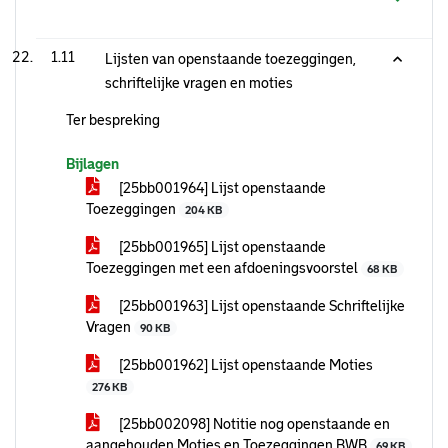
1.11
Lijsten van openstaande toezeggingen,
schriftelijke vragen en moties
Ter bespreking
Bijlagen
[25bb001964] Lijst openstaande
Toezeggingen
204 KB
[25bb001965] Lijst openstaande
Toezeggingen met een afdoeningsvoorstel
68 KB
[25bb001963] Lijst openstaande Schriftelijke
Vragen
90 KB
[25bb001962] Lijst openstaande Moties
276 KB
[25bb002098] Notitie nog openstaande en
aangehouden Moties en Toezeggingen BWB
69 KB