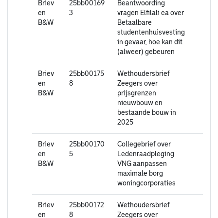
Briev
25bb00169
Beantwoording
en
3
vragen Elfilali ea over
B&W
Betaalbare
studentenhuisvesting
in gevaar, hoe kan dit
(alweer) gebeuren
Briev
25bb00175
Wethoudersbrief
en
8
Zeegers over
B&W
prijsgrenzen
nieuwbouw en
bestaande bouw in
2025
Briev
25bb00170
Collegebrief over
en
5
Ledenraadpleging
B&W
VNG aanpassen
maximale borg
woningcorporaties
Briev
25bb00172
Wethoudersbrief
en
8
Zeegers over