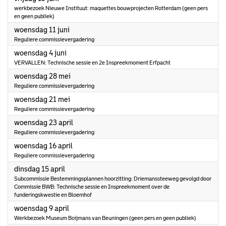
werkbezoek Nieuwe Instituut: maquettes bouwprojecten Rotterdam (geen pers
en geen publiek)
2025
woensdag 11 juni
Reguliere commissievergadering
2025
woensdag 4 juni
VERVALLEN: Technische sessie en 2e Inspreekmoment Erfpacht
2025
woensdag 28 mei
Reguliere commissievergadering
2025
woensdag 21 mei
Reguliere commissievergadering
2025
woensdag 23 april
Reguliere commissievergadering
2025
woensdag 16 april
Reguliere commissievergadering
2025
dinsdag 15 april
Subcommissie Bestemmingsplannen hoorzitting: Driemanssteeweg gevolgd door
Commissie BWB: Technische sessie en Inspreekmoment over de
funderingskwestie en Bloemhof
2025
woensdag 9 april
Werkbezoek Museum Boijmans van Beuningen (geen pers en geen publiek)