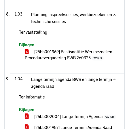
1.03
Planning inspreeksessies, werkbezoeken en
technische sessies
Ter vaststelling
Bijlagen
[25bb001969] Beslisnotitie Werkbezoeken -
Procedurevergadering BWB 260325
72 KB
1.04
Lange termijn agenda BWB en lange termijn
agenda raad
Ter informatie
Bijlagen
[25bb002004] Lange Termijn Agenda
94 KB
[25bb001987] Lange Termijn Agenda Raad