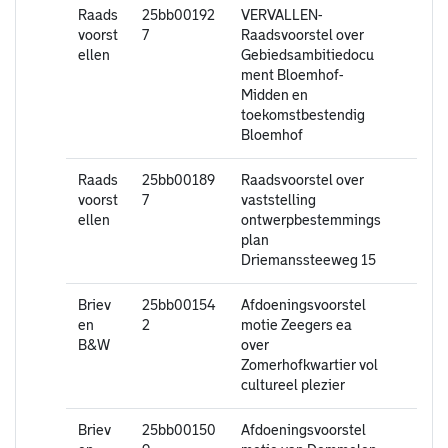
Raads
25bb00192
VERVALLEN-
voorst
7
Raadsvoorstel over
ellen
Gebiedsambitiedocu
ment Bloemhof-
Midden en
toekomstbestendig
Bloemhof
Raads
25bb00189
Raadsvoorstel over
voorst
7
vaststelling
ellen
ontwerpbestemmings
plan
Driemanssteeweg 15
Briev
25bb00154
Afdoeningsvoorstel
en
2
motie Zeegers ea
B&W
over
Zomerhofkwartier vol
cultureel plezier
Briev
25bb00150
Afdoeningsvoorstel