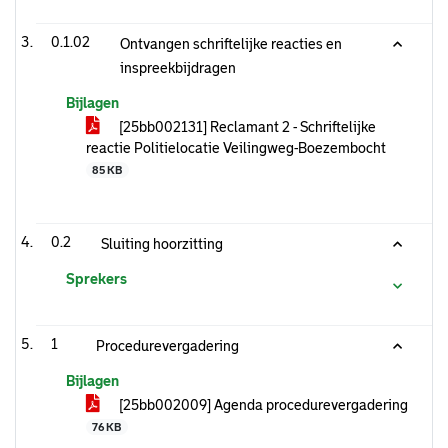
0.1.02
Ontvangen schriftelijke reacties en
inspreekbijdragen
Bijlagen
[25bb002131] Reclamant 2 - Schriftelijke
reactie Politielocatie Veilingweg-Boezembocht
85 KB
0.2
Sluiting hoorzitting
Sprekers
1
Procedurevergadering
Bijlagen
[25bb002009] Agenda procedurevergadering
76 KB