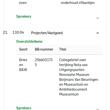
ezen
onderhoud zitbankjes
Sprekers
1.10.04
Projecten/Vastgoed
Overzichtsitems
Soort
BB-nummer
Titel
Briev
25bb00173
Collegebrief over
en
5
herijking Nota van
B&W
Uitgangspunten
Renovatie Museum
Boijmans Van Beuningen
en Museumtuin en
Ambitiedocument
Museumtuin
Sprekers