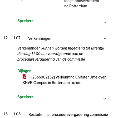
n
leegstandsverordeni
ng Rotterdam
Sprekers
1.07
Verkenningen
Verkenningen
kunnen worden ingediend tot uiterlijk
dinsdag 11.00 uur voorafgaande aan de
procedurevergadering van de commissie
Bijlagen
[25bb002152] Verkenning ChristenUnie over
KNVB-Campus in Rotterdam
87 KB
Sprekers
1.08
Besluitenlijst procedurevergadering commissie