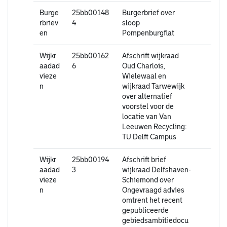
Burge
25bb00148
Burgerbrief over
rbriev
4
sloop
en
Pompenburgflat
Wijkr
25bb00162
Afschrift wijkraad
aadad
6
Oud Charlois,
vieze
Wielewaal en
n
wijkraad Tarwewijk
over alternatief
voorstel voor de
locatie van Van
Leeuwen Recycling:
TU Delft Campus
Wijkr
25bb00194
Afschrift brief
aadad
3
wijkraad Delfshaven-
vieze
Schiemond over
n
Ongevraagd advies
omtrent het recent
gepubliceerde
gebiedsambitiedocu