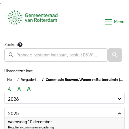
Ga naar de inhoud van deze pagina
Ga naar het zoeken
Ga naar het menu
Menu
Zoeken
U bevindt zich hier:
Home
Vergaderingen
Commissie Bouwen, Wonen en Buitenruimte (2022-2026)
A
A
A
2026
2025
2025
woensdag 10 december
Reguliere commissievergadering