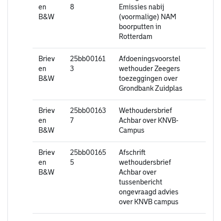
en
8
Emissies nabij
B&W
(voormalige) NAM
boorputten in
Rotterdam
Briev
25bb00161
Afdoeningsvoorstel
en
3
wethouder Zeegers
B&W
toezeggingen over
Grondbank Zuidplas
Briev
25bb00163
Wethoudersbrief
en
7
Achbar over KNVB-
B&W
Campus
Briev
25bb00165
Afschrift
en
5
wethoudersbrief
B&W
Achbar over
tussenbericht
ongevraagd advies
over KNVB campus