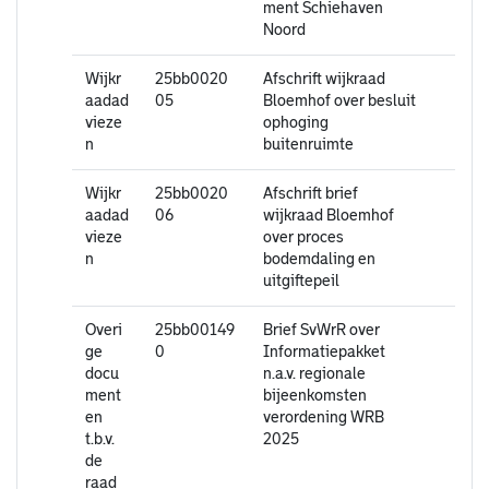
ment Schiehaven
Noord
Wijkr
25bb0020
Afschrift wijkraad
aadad
05
Bloemhof over besluit
vieze
ophoging
n
buitenruimte
Wijkr
25bb0020
Afschrift brief
aadad
06
wijkraad Bloemhof
vieze
over proces
n
bodemdaling en
uitgiftepeil
Overi
25bb00149
Brief SvWrR over
ge
0
Informatiepakket
docu
n.a.v. regionale
ment
bijeenkomsten
en
verordening WRB
t.b.v.
2025
de
raad