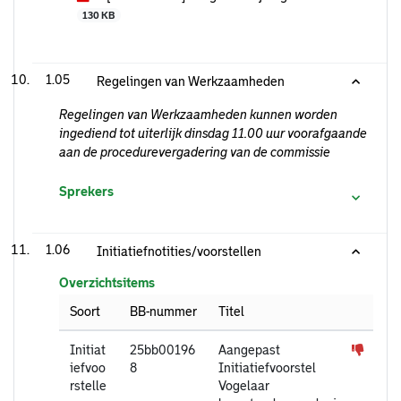
130 KB
1.05
Regelingen van Werkzaamheden
Regelingen van Werkzaamheden kunnen worden
ingediend tot uiterlijk dinsdag 11.00 uur voorafgaande
aan de procedurevergadering van de commissie
Sprekers
1.06
Initiatiefnotities/voorstellen
Overzichtsitems
Soort
BB-nummer
Titel
Initiat
25bb00196
Aangepast
iefvoo
8
Initiatiefvoorstel
rstelle
Vogelaar