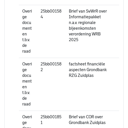
Overi
25bb00158
Brief van SvWrR over
ge
4
Informatiepakket
docu
n.a.v. regionale
ment
bijeenkomsten
en
verordening WRB
t.b.v.
2025
de
raad
Overi
25bb00158
factsheet financiële
ge
2
aspecten Grondbank
docu
RZG Zuidplas
ment
en
t.b.v.
de
raad
Overi
25bb00185
Brief van COR over
ge
1
Grondbank Zuidplas