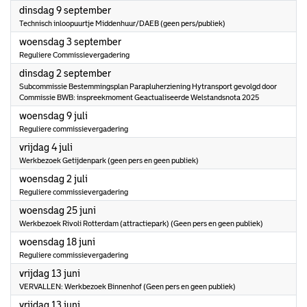
2025
dinsdag 9 september
Technisch inloopuurtje Middenhuur/DAEB (geen pers/publiek)
2025
woensdag 3 september
Reguliere Commissievergadering
2025
dinsdag 2 september
Subcommissie Bestemmingsplan Parapluherziening Hytransport gevolgd door
Commissie BWB: inspreekmoment Geactualiseerde Welstandsnota 2025
2025
woensdag 9 juli
Reguliere commissievergadering
2025
vrijdag 4 juli
Werkbezoek Getijdenpark (geen pers en geen publiek)
2025
woensdag 2 juli
Reguliere commissievergadering
2025
woensdag 25 juni
Werkbezoek Rivoli Rotterdam (attractiepark) (Geen pers en geen publiek)
2025
woensdag 18 juni
Reguliere commissievergadering
2025
vrijdag 13 juni
VERVALLEN: Werkbezoek Binnenhof (Geen pers en geen publiek)
2025
vrijdag 13 juni