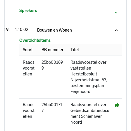
Sprekers
1.10.02
Bouwen en Wonen
Overzichtsitems
Soort
BB-nummer
Titel
Raads
25bb00189
Raadsvoorstel over
voorst
9
vaststellen
ellen
Herstelbesluit
Nijverheidstraat 53,
bestemmingsplan
Feijenoord
Raads
25bb00171
Raadsvoorstel over
voorst
7
Gebiedsambitiedocu
ellen
ment Schiehaven
Noord