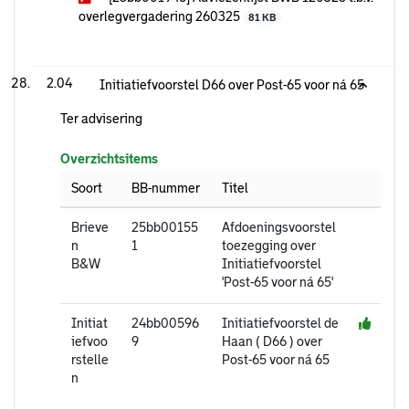
overlegvergadering 260325
81 KB
2.04
Initiatiefvoorstel D66 over Post-65 voor ná 65
Ter advisering
Overzichtsitems
Soort
BB-nummer
Titel
Brieve
25bb00155
Afdoeningsvoorstel
n
1
toezegging over
B&W
Initiatiefvoorstel
'Post-65 voor ná 65'
Initiat
24bb00596
Initiatiefvoorstel de
iefvoo
9
Haan ( D66 ) over
rstelle
Post-65 voor ná 65
n