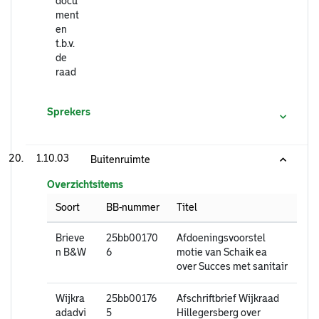
docu
ment
en
t.b.v.
de
raad
Sprekers
1.10.03
Buitenruimte
Overzichtsitems
Soort
BB-nummer
Titel
Brieve
25bb00170
Afdoeningsvoorstel
n B&W
6
motie van Schaik ea
over Succes met sanitair
Wijkra
25bb00176
Afschriftbrief Wijkraad
adadvi
5
Hillegersberg over