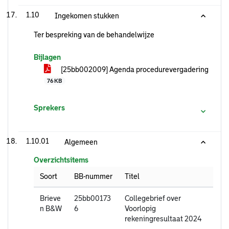
1.10
Ingekomen stukken
Ter bespreking van de behandelwijze
Bijlagen
[25bb002009] Agenda procedurevergadering
76 KB
Sprekers
1.10.01
Algemeen
Overzichtsitems
Soort
BB-nummer
Titel
Brieve
25bb00173
Collegebrief over
n B&W
6
Voorlopig
rekeningresultaat 2024