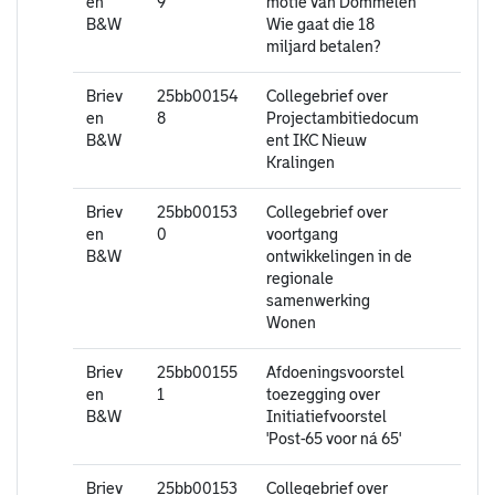
en
9
motie van Dommelen
B&W
Wie gaat die 18
miljard betalen?
Briev
25bb00154
Collegebrief over
en
8
Projectambitiedocum
B&W
ent IKC Nieuw
Kralingen
Briev
25bb00153
Collegebrief over
en
0
voortgang
B&W
ontwikkelingen in de
regionale
samenwerking
Wonen
Briev
25bb00155
Afdoeningsvoorstel
en
1
toezegging over
B&W
Initiatiefvoorstel
'Post-65 voor ná 65'
Briev
25bb00153
Collegebrief over