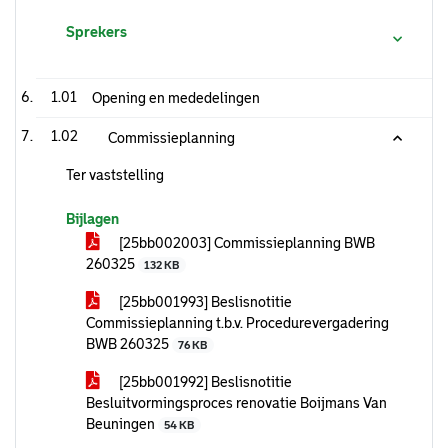
Sprekers
1.01
Opening en mededelingen
1.02
Commissieplanning
Ter vaststelling
Bijlagen
[25bb002003] Commissieplanning BWB
260325
132 KB
[25bb001993] Beslisnotitie
Commissieplanning t.b.v. Procedurevergadering
BWB 260325
76 KB
[25bb001992] Beslisnotitie
Besluitvormingsproces renovatie Boijmans Van
Beuningen
54 KB