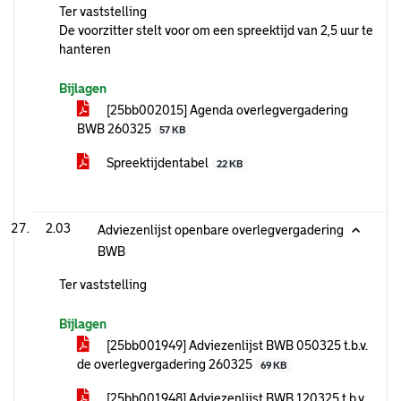
Ter vaststelling
De voorzitter stelt voor om een spreektijd van 2,5 uur te
hanteren
Bijlagen
[25bb002015] Agenda overlegvergadering
BWB 260325
57 KB
Spreektijdentabel
22 KB
2.03
Adviezenlijst openbare overlegvergadering
BWB
Ter vaststelling
Bijlagen
[25bb001949] Adviezenlijst BWB 050325 t.b.v.
de overlegvergadering 260325
69 KB
[25bb001948] Adviezenlijst BWB 120325 t.b.v.