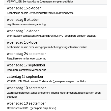
VERVALLEN Serious Game (geen pers en geen publiek)
2025
woensdag 15 oktober
Technische sessie Uitvoeringsstrategie Omgevingsvisie
2025
woensdag 8 oktober
reguliere commissievergadering
2025
woensdag 1 oktober
Werkbezoek campusontwikkeling Erasmus MC (geen pers en geen publiek)
2025
woensdag 1 oktober
Technische sessie over wijziging van het omgevingsplan Rotterdam
2025
woensdag 24 september
Reguliere commissievergadering
2025
woensdag 17 september
Reguliere commissievergadering
2025
zaterdag 13 september
VERVALLEN: Werkbezoek Cortelande (geen pers en geen publiek)
2025
woensdag 10 september
Jaarlijkse fietstocht langs projecten: Thema Welstandsnota (geen pers en geen
publiek)
2025
woensdag 10 september
Ontbijtsessie BWB (geen pers en publiek)