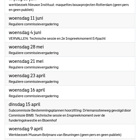
werkbezoek Nieuwe Instituut: maquettes bouwprojecten Rotterdam (geen pers
en geen publiek)
2025
woensdag 11 juni
Reguliere commissievergadering
2025
woensdag 4 juni
VERVALLEN: Technische sessie en 2e Inspreekmoment Erfpacht
2025
woensdag 28 mei
Reguliere commissievergadering
2025
woensdag 21 mei
Reguliere commissievergadering
2025
woensdag 23 april
Reguliere commissievergadering
2025
woensdag 16 april
Reguliere commissievergadering
2025
dinsdag 15 april
Subcommissie Bestemmingsplannen hoorzitting: Driemanssteeweg gevolgd door
Commissie BWB: Technische sessie en Inspreekmoment over de
funderingskwestie en Bloemhof
2025
woensdag 9 april
Werkbezoek Museum Boijmans van Beuningen (geen pers en geen publiek)