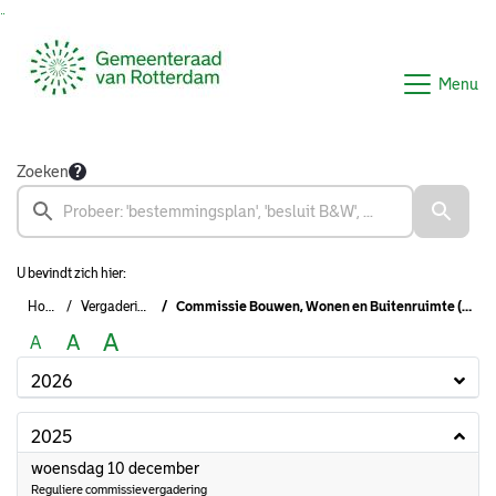
Ga naar de inhoud van deze pagina
Ga naar het zoeken
Ga naar het menu
Menu
Zoeken
U bevindt zich hier:
Home
Vergaderingen
Commissie Bouwen, Wonen en Buitenruimte (2022-2026)
A
A
A
2026
2025
2025
woensdag 10 december
Reguliere commissievergadering