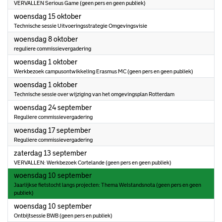
VERVALLEN Serious Game (geen pers en geen publiek)
2025
woensdag 15 oktober
Technische sessie Uitvoeringsstrategie Omgevingsvisie
2025
woensdag 8 oktober
reguliere commissievergadering
2025
woensdag 1 oktober
Werkbezoek campusontwikkeling Erasmus MC (geen pers en geen publiek)
2025
woensdag 1 oktober
Technische sessie over wijziging van het omgevingsplan Rotterdam
2025
woensdag 24 september
Reguliere commissievergadering
2025
woensdag 17 september
Reguliere commissievergadering
2025
zaterdag 13 september
VERVALLEN: Werkbezoek Cortelande (geen pers en geen publiek)
2025
woensdag 10 september
Jaarlijkse fietstocht langs projecten: Thema Welstandsnota (geen pers en geen
publiek)
2025
woensdag 10 september
Ontbijtsessie BWB (geen pers en publiek)