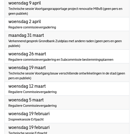
2025
woensdag 9 april
Technische sessie Voortgangsrapportage project renovatie MBvB (geen pers en
geen publiek)
2025
woensdag 2 april
Reguliere commissievergadering
2025
maandag 31 maart
Verkennend gesprek Grondbank Zuidplas met andere raden (geen pers en geen
publiek)
2025
woensdag 26 maart
Reguliere commissievergadering en Subcommissie bestemmingsplannen
2025
woensdag 19 maart
Technische sessie Voortgang bouw verschillende ontwikkelingen in de stad (geen
pers en publiek)
2025
woensdag 12 maart
Reguliere Commissievergadering
2025
woensdag 5 maart
Reguliere Commissievergadering
2025
woensdag 19 februari
Inspreeksessie Erfpacht
2025
woensdag 19 februari
Technische sessie Erfpacht