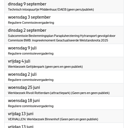
2025
dinsdag 9 september
Technisch inloopuurtje Middenhuur/DAEB (geen pers/publiek)
2025
woensdag 3 september
Reguliere Commissievergadering
2025
dinsdag 2 september
Subcommissie Bestemmingsplan Parapluherziening Hytransport gevolgd door
Commissie BWB: inspreekmoment Geactualiseerde Welstandsnota 2025
2025
woensdag 9 juli
Reguliere commissievergadering
2025
vrijdag 4 juli
Werkbezoek Getijdenpark (geen pers en geen publiek)
2025
woensdag 2 juli
Reguliere commissievergadering
2025
woensdag 25 juni
Werkbezoek Rivoli Rotterdam (attractiepark) (Geen pers en geen publiek)
2025
woensdag 18 juni
Reguliere commissievergadering
2025
vrijdag 13 juni
VERVALLEN: Werkbezoek Binnenhof (Geen pers en geen publiek)
2025
vrijdag 13 juni