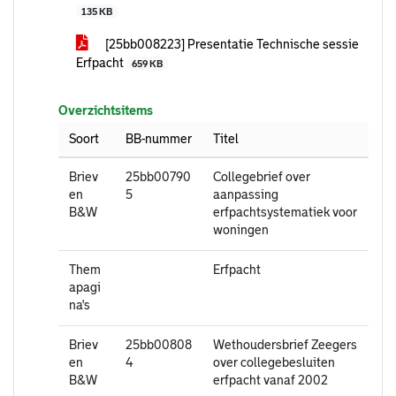
135 KB
[25bb008223] Presentatie Technische sessie
Erfpacht
659 KB
Overzichtsitems
Soort
BB-nummer
Titel
Briev
25bb00790
Collegebrief over
en
5
aanpassing
B&W
erfpachtsystematiek voor
woningen
Them
Erfpacht
apagi
na's
Briev
25bb00808
Wethoudersbrief Zeegers
en
4
over collegebesluiten
B&W
erfpacht vanaf 2002