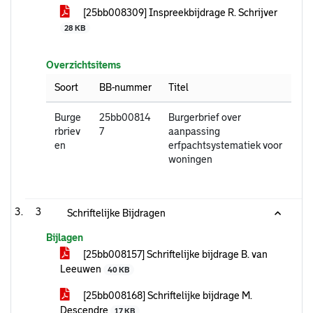
[25bb008309] Inspreekbijdrage R. Schrijver
28 KB
Overzichtsitems
Soort
BB-nummer
Titel
Burge
25bb00814
Burgerbrief over
rbriev
7
aanpassing
en
erfpachtsystematiek voor
woningen
3
Schriftelijke Bijdragen
Bijlagen
[25bb008157] Schriftelijke bijdrage B. van
Leeuwen
40 KB
[25bb008168] Schriftelijke bijdrage M.
Descendre
17 KB