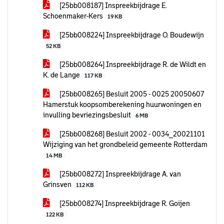
[25bb008187] Inspreekbijdrage E.
Schoenmaker-Kers
19 KB
[25bb008224] Inspreekbijdrage O. Boudewijn
52 KB
[25bb008264] Inspreekbijdrage R. de Wildt en
K. de Lange
117 KB
[25bb008265] Besluit 2005 - 0025 20050607
Hamerstuk koopsomberekening huurwoningen en
invulling bevriezingsbesluit
6 MB
[25bb008268] Besluit 2002 - 0034_20021101
Wijziging van het grondbeleid gemeente Rotterdam
14 MB
[25bb008272] Inspreekbijdrage A. van
Grinsven
112 KB
[25bb008274] Inspreekbijdrage R. Goijen
122 KB