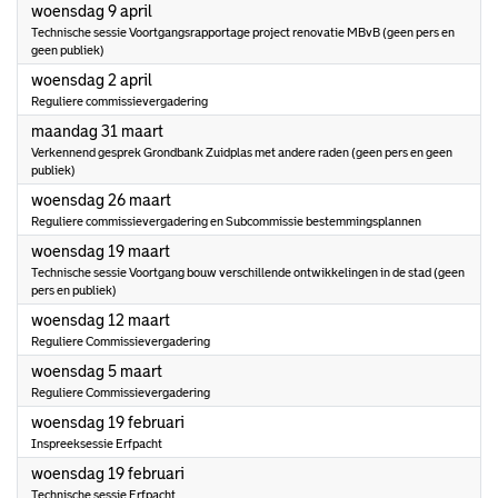
2025
woensdag 9 april
Technische sessie Voortgangsrapportage project renovatie MBvB (geen pers en
geen publiek)
2025
woensdag 2 april
Reguliere commissievergadering
2025
maandag 31 maart
Verkennend gesprek Grondbank Zuidplas met andere raden (geen pers en geen
publiek)
2025
woensdag 26 maart
Reguliere commissievergadering en Subcommissie bestemmingsplannen
2025
woensdag 19 maart
Technische sessie Voortgang bouw verschillende ontwikkelingen in de stad (geen
pers en publiek)
2025
woensdag 12 maart
Reguliere Commissievergadering
2025
woensdag 5 maart
Reguliere Commissievergadering
2025
woensdag 19 februari
Inspreeksessie Erfpacht
2025
woensdag 19 februari
Technische sessie Erfpacht