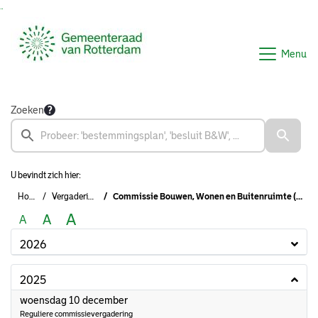
Ga naar de inhoud van deze pagina
Ga naar het zoeken
Ga naar het menu
Menu
Zoeken
U bevindt zich hier:
Home
Vergaderingen
Commissie Bouwen, Wonen en Buitenruimte (2022-2026)
A
A
A
2026
2025
2025
woensdag 10 december
Reguliere commissievergadering