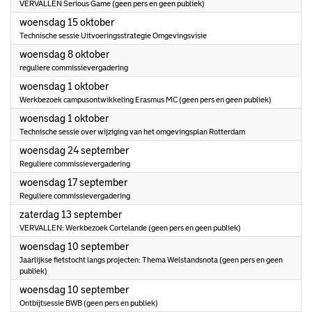
VERVALLEN Serious Game (geen pers en geen publiek)
2025
woensdag 15 oktober
Technische sessie Uitvoeringsstrategie Omgevingsvisie
2025
woensdag 8 oktober
reguliere commissievergadering
2025
woensdag 1 oktober
Werkbezoek campusontwikkeling Erasmus MC (geen pers en geen publiek)
2025
woensdag 1 oktober
Technische sessie over wijziging van het omgevingsplan Rotterdam
2025
woensdag 24 september
Reguliere commissievergadering
2025
woensdag 17 september
Reguliere commissievergadering
2025
zaterdag 13 september
VERVALLEN: Werkbezoek Cortelande (geen pers en geen publiek)
2025
woensdag 10 september
Jaarlijkse fietstocht langs projecten: Thema Welstandsnota (geen pers en geen
publiek)
2025
woensdag 10 september
Ontbijtsessie BWB (geen pers en publiek)