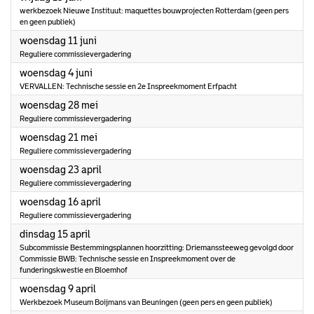
werkbezoek Nieuwe Instituut: maquettes bouwprojecten Rotterdam (geen pers
en geen publiek)
2025
woensdag 11 juni
Reguliere commissievergadering
2025
woensdag 4 juni
VERVALLEN: Technische sessie en 2e Inspreekmoment Erfpacht
2025
woensdag 28 mei
Reguliere commissievergadering
2025
woensdag 21 mei
Reguliere commissievergadering
2025
woensdag 23 april
Reguliere commissievergadering
2025
woensdag 16 april
Reguliere commissievergadering
2025
dinsdag 15 april
Subcommissie Bestemmingsplannen hoorzitting: Driemanssteeweg gevolgd door
Commissie BWB: Technische sessie en Inspreekmoment over de
funderingskwestie en Bloemhof
2025
woensdag 9 april
Werkbezoek Museum Boijmans van Beuningen (geen pers en geen publiek)