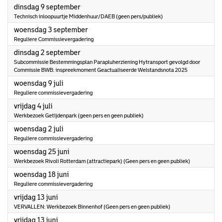
2025
dinsdag 9 september
Technisch inloopuurtje Middenhuur/DAEB (geen pers/publiek)
2025
woensdag 3 september
Reguliere Commissievergadering
2025
dinsdag 2 september
Subcommissie Bestemmingsplan Parapluherziening Hytransport gevolgd door
Commissie BWB: inspreekmoment Geactualiseerde Welstandsnota 2025
2025
woensdag 9 juli
Reguliere commissievergadering
2025
vrijdag 4 juli
Werkbezoek Getijdenpark (geen pers en geen publiek)
2025
woensdag 2 juli
Reguliere commissievergadering
2025
woensdag 25 juni
Werkbezoek Rivoli Rotterdam (attractiepark) (Geen pers en geen publiek)
2025
woensdag 18 juni
Reguliere commissievergadering
2025
vrijdag 13 juni
VERVALLEN: Werkbezoek Binnenhof (Geen pers en geen publiek)
2025
vrijdag 13 juni