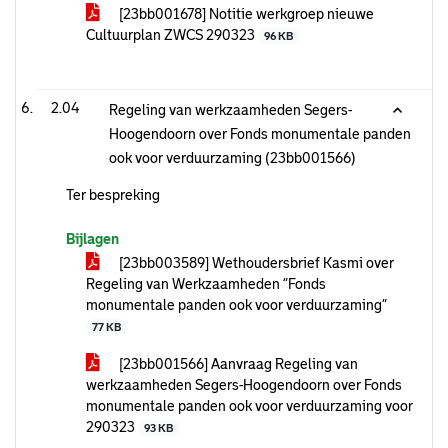
[23bb001678] Notitie werkgroep nieuwe
Cultuurplan ZWCS 290323
96 KB
2.04
Regeling van werkzaamheden Segers-
Hoogendoorn over Fonds monumentale panden
ook voor verduurzaming (23bb001566)
Ter bespreking
Bijlagen
[23bb003589] Wethoudersbrief Kasmi over
Regeling van Werkzaamheden “Fonds
monumentale panden ook voor verduurzaming”
77 KB
[23bb001566] Aanvraag Regeling van
werkzaamheden Segers-Hoogendoorn over Fonds
monumentale panden ook voor verduurzaming voor
290323
93 KB