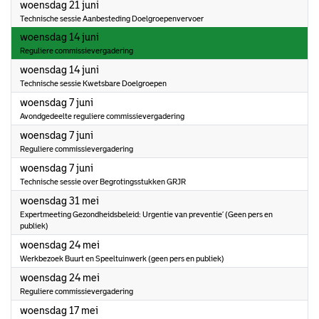
2023
woensdag 21 juni
Technische sessie Aanbesteding Doelgroepenvervoer
2023
woensdag 14 juni
Reguliere commissievergadering
2023
woensdag 14 juni
Technische sessie Kwetsbare Doelgroepen
2023
woensdag 7 juni
Avondgedeelte reguliere commissievergadering
2023
woensdag 7 juni
Reguliere commissievergadering
2023
woensdag 7 juni
Technische sessie over Begrotingsstukken GRJR
2023
woensdag 31 mei
Expertmeeting Gezondheidsbeleid: Urgentie van preventie’ (Geen pers en
publiek)
2023
woensdag 24 mei
Werkbezoek Buurt en Speeltuinwerk (geen pers en publiek)
2023
woensdag 24 mei
Reguliere commissievergadering
2023
woensdag 17 mei