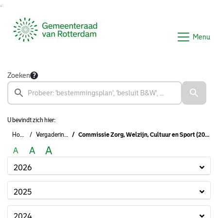
Ga naar de inhoud van deze pagina
Ga naar het zoeken
Ga naar het menu
Menu
Zoeken
U bevindt zich hier:
Home
Vergaderingen
Commissie Zorg, Welzijn, Cultuur en Sport (2022 - 2026)
A
A
A
2026
2025
2024