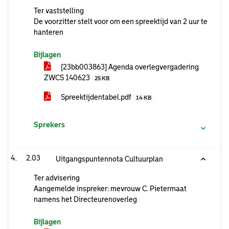
Ter vaststelling
De voorzitter stelt voor om een spreektijd van 2 uur te
hanteren
Bijlagen
[23bb003863] Agenda overlegvergadering
ZWCS 140623
25 KB
Spreektijdentabel.pdf
14 KB
Sprekers
2.03
Uitgangspuntennota Cultuurplan
Ter advisering
Aangemelde inspreker: mevrouw C. Pietermaat
namens het Directeurenoverleg
Bijlagen