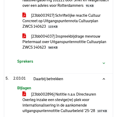
raadsvergadering 161221 door Smet en Walgenbach
over een advies voor Rotterdammers
91 KB
[23bb003927] Schriftelijke reactie Cultuur
Concreet op Uitgangspuntennota Cultuurplan
ZWCS 140623
115 KB
[23bb004037] Inspreekbijdrage mevrouw
Pietermaat over Uitganspuntennotitie Cultuurplan
ZWCS 140623
565 KB
Sprekers
2.03.01
Daarbij betrekken
Bijlagen
[23bb002896] Notitie n.a.v. Directeuren
Overleg inzake een stevige(re) plek voor
internationalisering in de aankomende
uitgangspuntennotitie Cultuurbeleid ’25-’28
107 KB