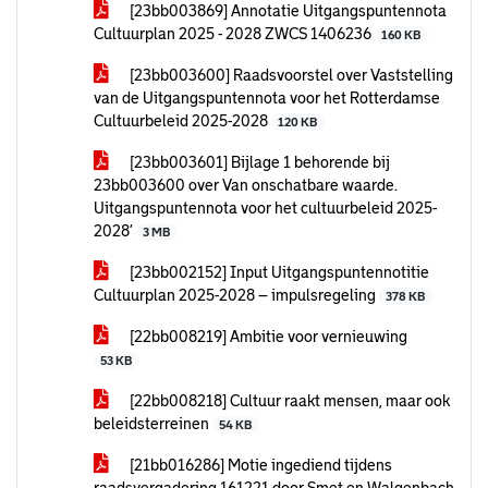
[23bb003869] Annotatie Uitgangspuntennota
Cultuurplan 2025 - 2028 ZWCS 1406236
160 KB
[23bb003600] Raadsvoorstel over Vaststelling
van de Uitgangspuntennota voor het Rotterdamse
Cultuurbeleid 2025-2028
120 KB
[23bb003601] Bijlage 1 behorende bij
23bb003600 over Van onschatbare waarde.
Uitgangspuntennota voor het cultuurbeleid 2025-
2028’
3 MB
[23bb002152] Input Uitgangspuntennotitie
Cultuurplan 2025-2028 – impulsregeling
378 KB
[22bb008219] Ambitie voor vernieuwing
53 KB
[22bb008218] Cultuur raakt mensen, maar ook
beleidsterreinen
54 KB
[21bb016286] Motie ingediend tijdens