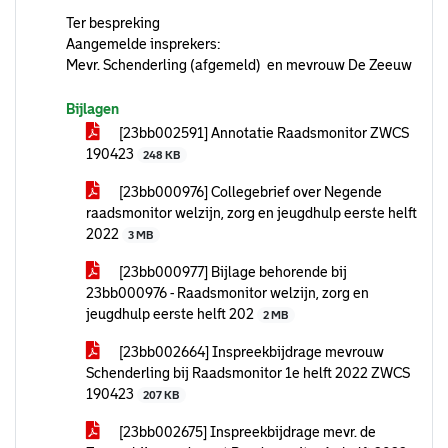
Ter bespreking
Aangemelde insprekers:
Mevr. Schenderling (afgemeld) en mevrouw De Zeeuw
Bijlagen
[23bb002591] Annotatie Raadsmonitor ZWCS
190423
248 KB
[23bb000976] Collegebrief over Negende
raadsmonitor welzijn, zorg en jeugdhulp eerste helft
2022
3 MB
[23bb000977] Bijlage behorende bij
23bb000976 - Raadsmonitor welzijn, zorg en
jeugdhulp eerste helft 202
2 MB
[23bb002664] Inspreekbijdrage mevrouw
Schenderling bij Raadsmonitor 1e helft 2022 ZWCS
190423
207 KB
[23bb002675] Inspreekbijdrage mevr. de