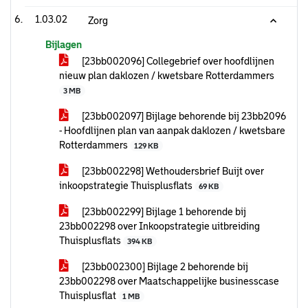
1.03.02
Zorg
Bijlagen
[23bb002096] Collegebrief over hoofdlijnen
nieuw plan daklozen / kwetsbare Rotterdammers
3 MB
[23bb002097] Bijlage behorende bij 23bb2096
- Hoofdlijnen plan van aanpak daklozen / kwetsbare
Rotterdammers
129 KB
[23bb002298] Wethoudersbrief Buijt over
inkoopstrategie Thuisplusflats
69 KB
[23bb002299] Bijlage 1 behorende bij
23bb002298 over Inkoopstrategie uitbreiding
Thuisplusflats
394 KB
[23bb002300] Bijlage 2 behorende bij
23bb002298 over Maatschappelijke businesscase
Thuisplusflat
1 MB