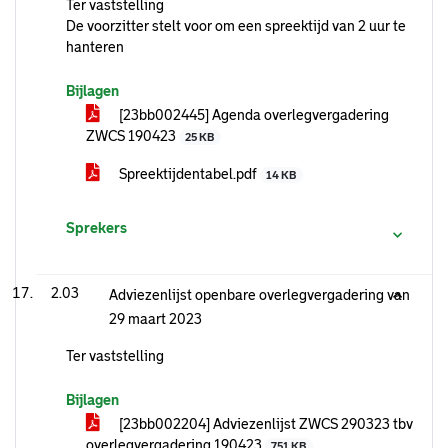
Ter vaststelling
De voorzitter stelt voor om een spreektijd van 2 uur te
hanteren
Bijlagen
[23bb002445] Agenda overlegvergadering
ZWCS 190423
25 KB
Spreektijdentabel.pdf
14 KB
Sprekers
2.03
Adviezenlijst openbare overlegvergadering van
29 maart 2023
Ter vaststelling
Bijlagen
[23bb002204] Adviezenlijst ZWCS 290323 tbv
overlegvergadering 190423
751 KB