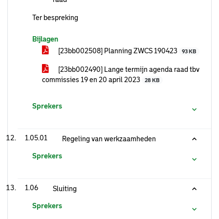
Ter bespreking
Bijlagen
[23bb002508] Planning ZWCS 190423
93 KB
[23bb002490] Lange termijn agenda raad tbv
commissies 19 en 20 april 2023
28 KB
Sprekers
1.05.01
Regeling van werkzaamheden
Sprekers
1.06
Sluiting
Sprekers