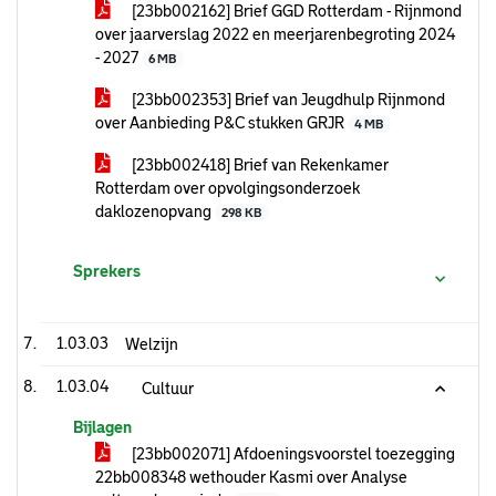
[23bb002162] Brief GGD Rotterdam - Rijnmond
over jaarverslag 2022 en meerjarenbegroting 2024
- 2027
6 MB
[23bb002353] Brief van Jeugdhulp Rijnmond
over Aanbieding P&C stukken GRJR
4 MB
[23bb002418] Brief van Rekenkamer
Rotterdam over opvolgingsonderzoek
daklozenopvang
298 KB
Sprekers
1.03.03
Welzijn
1.03.04
Cultuur
Bijlagen
[23bb002071] Afdoeningsvoorstel toezegging
22bb008348 wethouder Kasmi over Analyse