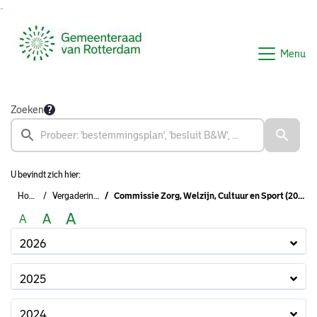
Ga naar de inhoud van deze pagina
Ga naar het zoeken
Ga naar het menu
Menu
Zoeken
U bevindt zich hier:
Home
Vergaderingen
Commissie Zorg, Welzijn, Cultuur en Sport (2022 - 2026)
A
A
A
2026
2025
2024