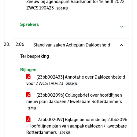
Zeeuw bij agendapunt Raadsmonitor 1e helft 2022
ZWCS 190423
206 KB
Sprekers
2.06
Stand van zaken Actieplan Dakloosheid
Ter bespreking
Bijlagen
[23bb002433] Annotatie over Daklozenbeleid
voor ZWCS 190423
255 KB
[23bb002096] Collegebrief over hoofdlijnen
nieuw plan daklozen / kwetsbare Rotterdammers
3 MB
[23bb002097] Bijlage behorende bij 23bb2096
- Hoofdlijnen plan van aanpak daklozen / kwetsbare
Rotterdammers
129 KB