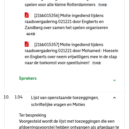
spelen voor alle kleine Rotterdammers
73 KB
[21bb015356] Motie ingediend tijdens
raadsvergadering 021221 door Engberts en
Zandberg over samen het spelen organiseren
66 KB
[21bb015357] Motie ingediend tijdens
raadsvergadering 021221 door Mohamed - Hoesein
en Engberts over neem vrijwilligers mee in de stap
naar de toekomst voor speeltuinen!
73 KB
Sprekers
1.04
Lijst van openstaande toezeggingen,
schriftelijke vragen en Moties
Ter bespreking
Voorgesteld wordt de lijst met toezeggingen die een
afdoeningsvoorstel hebben ontvangen als afgedaan te