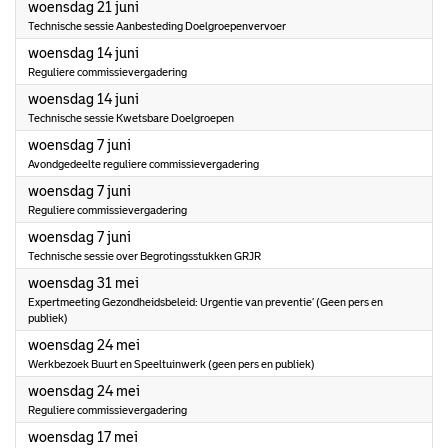
2023
woensdag 21 juni
Technische sessie Aanbesteding Doelgroepenvervoer
2023
woensdag 14 juni
Reguliere commissievergadering
2023
woensdag 14 juni
Technische sessie Kwetsbare Doelgroepen
2023
woensdag 7 juni
Avondgedeelte reguliere commissievergadering
2023
woensdag 7 juni
Reguliere commissievergadering
2023
woensdag 7 juni
Technische sessie over Begrotingsstukken GRJR
2023
woensdag 31 mei
Expertmeeting Gezondheidsbeleid: Urgentie van preventie’ (Geen pers en
publiek)
2023
woensdag 24 mei
Werkbezoek Buurt en Speeltuinwerk (geen pers en publiek)
2023
woensdag 24 mei
Reguliere commissievergadering
2023
woensdag 17 mei