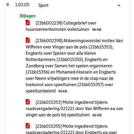
1.03.05
Sport
Bijlagen
[23bb002238] Collegebrief over
huurovereenkomsten volkstuinen
98 KB
[23bb002398] Afdoeningsvoorstel moties Van
Wifferen over Vinger aan de pols (21bb15353),
Engberts over Spelen voor alle kleine
Rotterdammers (21bb015355), Engberts en
Zandberg over Samen het spelen organiseren
(21bb15356) en Mohamed-Hoesein en Engberts
over Neem vrijwilligers mee in de stap naar de
toekomst voor speeltuinen (21bb015357) over
speeltuinbeleid
93 KB
[21bb015353] Motie ingediend tijdens
raadsvergadering 021221 door Van Wifferen ea ove
vinger aan de pols bij speeltuinen
60 KB
[21bb015355] Motie ingediend tijdens
raadsvergadering 021221 door Engberts ea over