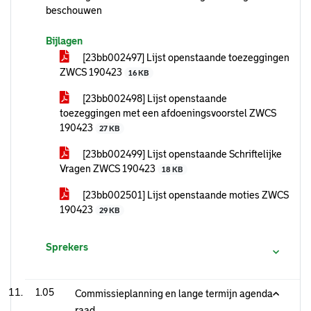
beschouwen
Bijlagen
[23bb002497] Lijst openstaande toezeggingen
ZWCS 190423
16 KB
[23bb002498] Lijst openstaande
toezeggingen met een afdoeningsvoorstel ZWCS
190423
27 KB
[23bb002499] Lijst openstaande Schriftelijke
Vragen ZWCS 190423
18 KB
[23bb002501] Lijst openstaande moties ZWCS
190423
29 KB
Sprekers
1.05
Commissieplanning en lange termijn agenda
raad