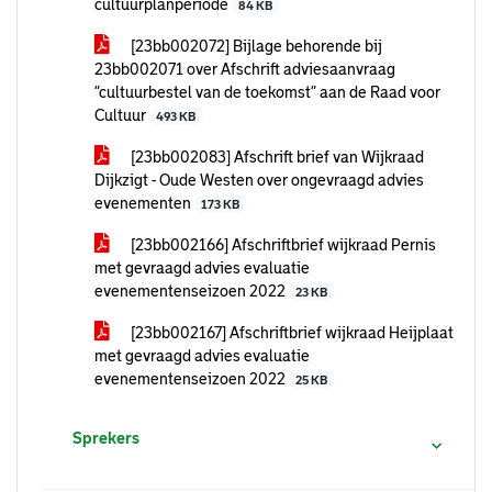
cultuurplanperiode
84 KB
[23bb002072] Bijlage behorende bij
23bb002071 over Afschrift adviesaanvraag
“cultuurbestel van de toekomst” aan de Raad voor
Cultuur
493 KB
[23bb002083] Afschrift brief van Wijkraad
Dijkzigt - Oude Westen over ongevraagd advies
evenementen
173 KB
[23bb002166] Afschriftbrief wijkraad Pernis
met gevraagd advies evaluatie
evenementenseizoen 2022
23 KB
[23bb002167] Afschriftbrief wijkraad Heijplaat
met gevraagd advies evaluatie
evenementenseizoen 2022
25 KB
Sprekers