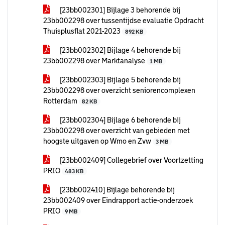
[23bb002301] Bijlage 3 behorende bij
23bb002298 over tussentijdse evaluatie Opdracht
Thuisplusflat 2021-2023
892 KB
[23bb002302] Bijlage 4 behorende bij
23bb002298 over Marktanalyse
1 MB
[23bb002303] Bijlage 5 behorende bij
23bb002298 over overzicht seniorencomplexen
Rotterdam
82 KB
[23bb002304] Bijlage 6 behorende bij
23bb002298 over overzicht van gebieden met
hoogste uitgaven op Wmo en Zvw
3 MB
[23bb002409] Collegebrief over Voortzetting
PRIO
483 KB
[23bb002410] Bijlage behorende bij
23bb002409 over Eindrapport actie-onderzoek
PRIO
9 MB