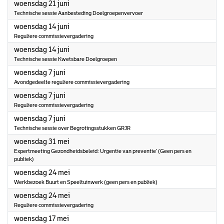
2023
woensdag 21 juni
Technische sessie Aanbesteding Doelgroepenvervoer
2023
woensdag 14 juni
Reguliere commissievergadering
2023
woensdag 14 juni
Technische sessie Kwetsbare Doelgroepen
2023
woensdag 7 juni
Avondgedeelte reguliere commissievergadering
2023
woensdag 7 juni
Reguliere commissievergadering
2023
woensdag 7 juni
Technische sessie over Begrotingsstukken GRJR
2023
woensdag 31 mei
Expertmeeting Gezondheidsbeleid: Urgentie van preventie’ (Geen pers en
publiek)
2023
woensdag 24 mei
Werkbezoek Buurt en Speeltuinwerk (geen pers en publiek)
2023
woensdag 24 mei
Reguliere commissievergadering
2023
woensdag 17 mei