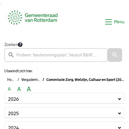
Ga naar de inhoud van deze pagina
Ga naar het zoeken
Ga naar het menu
Menu
Zoeken
U bevindt zich hier:
Home
Vergaderingen
Commissie Zorg, Welzijn, Cultuur en Sport (2022 - 2026)
A
A
A
2026
2025
2024