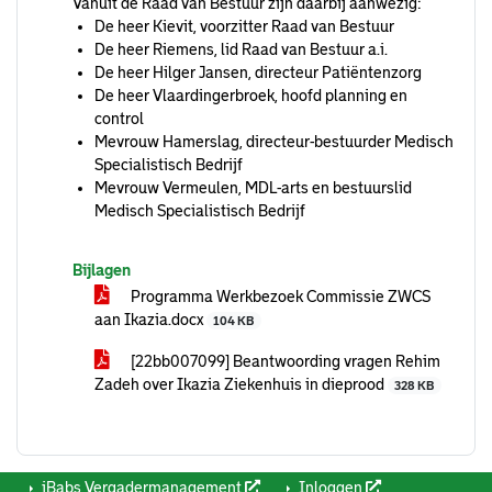
Vanuit de Raad van Bestuur zijn daarbij aanwezig:
De heer Kievit, voorzitter Raad van Bestuur
De heer Riemens, lid Raad van Bestuur a.i.
De heer Hilger Jansen, directeur Patiëntenzorg
De heer Vlaardingerbroek, hoofd planning en
control
Mevrouw Hamerslag, directeur-bestuurder Medisch
Specialistisch Bedrijf
Mevrouw Vermeulen, MDL-arts en bestuurslid
Medisch Specialistisch Bedrijf
Bijlagen
Programma Werkbezoek Commissie ZWCS
aan Ikazia.docx
104 KB
[22bb007099] Beantwoording vragen Rehim
Zadeh over Ikazia Ziekenhuis in dieprood
328 KB
iBabs Vergadermanagement
Inloggen