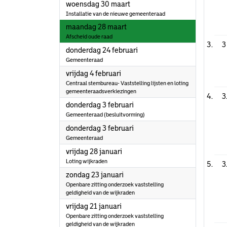
2022
woensdag 30 maart
Installatie van de nieuwe gemeenteraad
2022
maandag 28 maart
Afscheid oude raad
3
2022
donderdag 24 februari
Gemeenteraad
2022
vrijdag 4 februari
Centraal stembureau- Vaststelling lijsten en loting
gemeenteraadsverkiezingen
3
2022
donderdag 3 februari
Gemeenteraad (besluitvorming)
2022
donderdag 3 februari
Gemeenteraad
2022
vrijdag 28 januari
Loting wijkraden
3
2022
zondag 23 januari
Openbare zitting onderzoek vaststelling
geldigheid van de wijkraden
2022
vrijdag 21 januari
Openbare zitting onderzoek vaststelling
geldigheid van de wijkraden