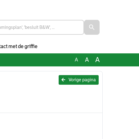
act met de griffie
A
A
A
Vorige pagina