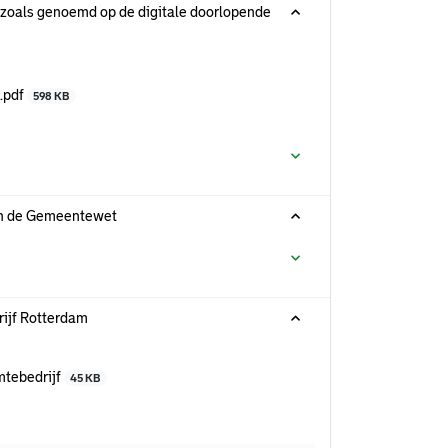
zoals genoemd op de digitale doorlopende
.pdf
598 KB
an de Gemeentewet
rijf Rotterdam
mtebedrijf
45 KB