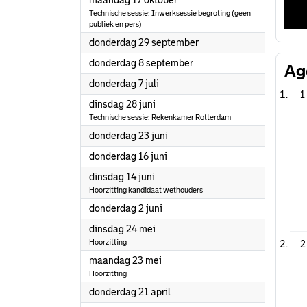
maandag 17 oktober
Technische sessie: Inwerksessie begroting (geen
publiek en pers)
2022
donderdag 29 september
2022
donderdag 8 september
Ag
2022
donderdag 7 juli
1
2022
dinsdag 28 juni
Technische sessie: Rekenkamer Rotterdam
2022
donderdag 23 juni
2022
donderdag 16 juni
2022
dinsdag 14 juni
Hoorzitting kandidaat wethouders
2022
donderdag 2 juni
2022
dinsdag 24 mei
Hoorzitting
2
2022
maandag 23 mei
Hoorzitting
2022
donderdag 21 april