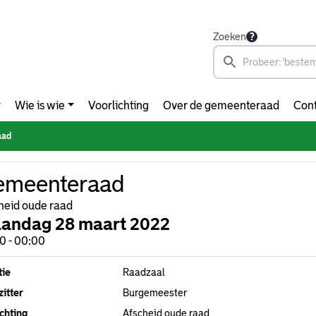
Zoeken
Wie is wie
Voorlichting
Over de gemeenteraad
Cont
aad
emeenteraad
heid oude raad
andag 28 maart 2022
0 - 00:00
tie
Raadzaal
itter
Burgemeester
chting
Afscheid oude raad