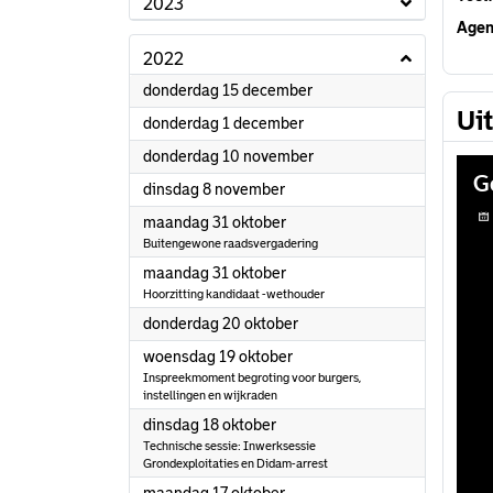
2023
Agen
2022
2022
donderdag 15 december
Ui
2022
donderdag 1 december
2022
donderdag 10 november
2022
dinsdag 8 november
2022
maandag 31 oktober
Buitengewone raadsvergadering
2022
maandag 31 oktober
Hoorzitting kandidaat -wethouder
2022
donderdag 20 oktober
2022
woensdag 19 oktober
Inspreekmoment begroting voor burgers,
instellingen en wijkraden
2022
dinsdag 18 oktober
Technische sessie: Inwerksessie
Grondexploitaties en Didam-arrest
2022