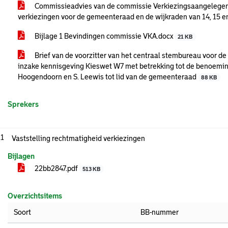
Commissieadvies van de commissie Verkiezingsaangelegen
verkiezingen voor de gemeenteraad en de wijkraden van 14, 15 
Bijlage 1 Bevindingen commissie VKA.docx
21 KB
Brief van de voorzitter van het centraal stembureau voor d
inzake kennisgeving Kieswet W7 met betrekking tot de benoeming
Hoogendoorn en S. Leewis tot lid van de gemeenteraad
88 KB
Sprekers
.1
Vaststelling rechtmatigheid verkiezingen
Bijlagen
22bb2847.pdf
513 KB
Overzichtsitems
Soort
BB-nummer