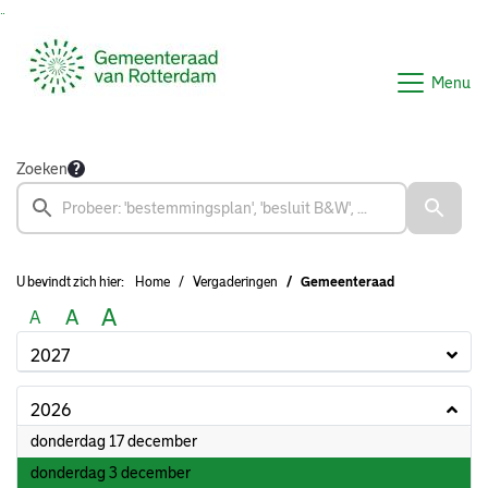
Ga naar de inhoud van deze pagina
Ga naar het zoeken
Ga naar het menu
Menu
Zoeken
U bevindt zich hier:
Home
Vergaderingen
Gemeenteraad
A
A
A
2027
2026
2026
donderdag 17 december
2026
donderdag 3 december