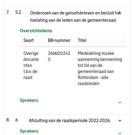
5.2
Onderzoek van de geloofsbrieven en besluit tot
toelating van de leden van de gemeenteraad.
Overzichtsitems
Soort
BB-nummer
Titel
Overige
26bb00243
Mededeling inzake
docume
0
aanneming benoeming
nten
tot lid van de
t.b.v. de
gemeenteraad van
raad
Rotterdam - alle
raadsleden
Sprekers
6
Afsluiting van de raadsperiode 2022-2026.
Sprekers