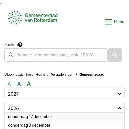
Ga naar de inhoud van deze pagina
Ga naar het zoeken
Ga naar het menu
Menu
Zoeken
U bevindt zich hier:
Home
Vergaderingen
Gemeenteraad
A
A
A
2027
2026
2026
donderdag 17 december
2026
donderdag 3 december