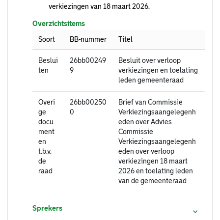
verkiezingen van 18 maart 2026.
Overzichtsitems
Soort
BB-nummer
Titel
Beslui
26bb00249
Besluit over verloop
ten
9
verkiezingen en toelating
leden gemeenteraad
Overi
26bb00250
Brief van Commissie
ge
0
Verkiezingsaangelegenh
docu
eden over Advies
ment
Commissie
en
Verkiezingsaangelegenh
t.b.v.
eden over verloop
de
verkiezingen 18 maart
raad
2026 en toelating leden
van de gemeenteraad
Sprekers