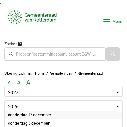
Ga naar de inhoud van deze pagina
Ga naar het zoeken
Ga naar het menu
Menu
Zoeken
U bevindt zich hier:
Home
Vergaderingen
Gemeenteraad
A
A
A
2027
2026
2026
donderdag 17 december
2026
donderdag 3 december