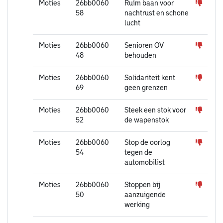
Moties
26bb0060
Ruim baan voor
58
nachtrust en schone
lucht
Moties
26bb0060
Senioren OV
48
behouden
Moties
26bb0060
Solidariteit kent
69
geen grenzen
Moties
26bb0060
Steek een stok voor
52
de wapenstok
Moties
26bb0060
Stop de oorlog
54
tegen de
automobilist
Moties
26bb0060
Stoppen bij
50
aanzuigende
werking