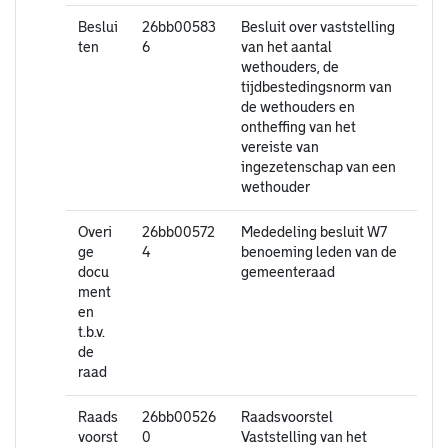
Beslui
26bb00583
Besluit over vaststelling
ten
6
van het aantal
wethouders, de
tijdbestedingsnorm van
de wethouders en
ontheffing van het
vereiste van
ingezetenschap van een
wethouder
Overi
26bb00572
Mededeling besluit W7
ge
4
benoeming leden van de
docu
gemeenteraad
ment
en
t.b.v.
de
raad
Raads
26bb00526
Raadsvoorstel
voorst
0
Vaststelling van het