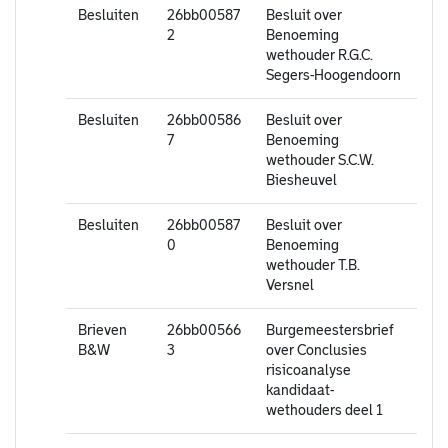
Besluiten
26bb00587
Besluit over
2
Benoeming
wethouder R.G.C.
Segers-Hoogendoorn
Besluiten
26bb00586
Besluit over
7
Benoeming
wethouder S.C.W.
Biesheuvel
Besluiten
26bb00587
Besluit over
0
Benoeming
wethouder T.B.
Versnel
Brieven
26bb00566
Burgemeestersbrief
B&W
3
over Conclusies
risicoanalyse
kandidaat-
wethouders deel 1