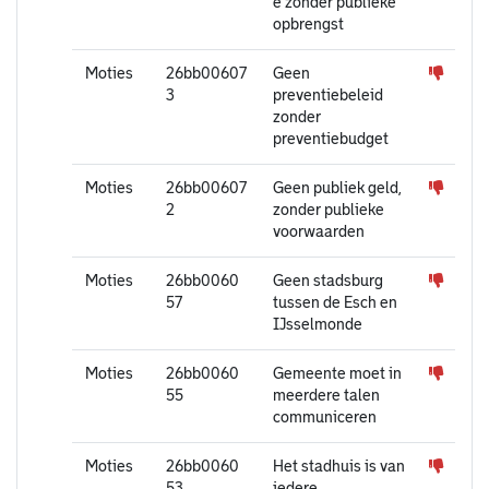
e zonder publieke
opbrengst
Moties
26bb00607
Geen
3
preventiebeleid
zonder
preventiebudget
Moties
26bb00607
Geen publiek geld,
2
zonder publieke
voorwaarden
Moties
26bb0060
Geen stadsburg
57
tussen de Esch en
IJsselmonde
Moties
26bb0060
Gemeente moet in
55
meerdere talen
communiceren
Moties
26bb0060
Het stadhuis is van
53
iedere