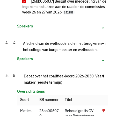
[26bb005837] Besluit over mededeling van de
ingekomen stukken aan de raad en de commissies,
week 26 en 27 van 2026
152 KB
Sprekers
4
Afscheid van de wethouders die niet terugkeren in
het college van burgemeester en wethouders
Sprekers
5
Debat over het coalitieakkoord 2026-2030 ‘Vaart
maken’ (eerste termijn)
Overzichtsitems
Soort
BB nummer
Titel
Moties
26bb00607
Behoud gratis OV