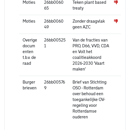
Moties
26bb0060
Teken plant based
65
treaty
Moties
26bb0060
Zonder draagvlak
49
geen AZC
Overige
26bb00525
Van de fracties van
docum
1
PRO, D66, VVD, CDA
enten
en Volt het
t.b.v. de
coalitieakkoord
raad
2026-2030 'Vaart
maken'
Burger
26bb00576
Brief van Stichting
brieven
9
OSO - Rotterdam
over behoud een
toegankelijke OV-
regeling voor
Rotterdamse
ouderen