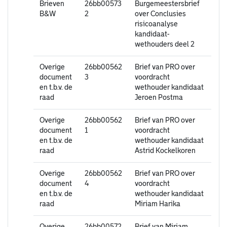
Brieven
26bb00573
Burgemeestersbrief
B&W
2
over Conclusies
risicoanalyse
kandidaat-
wethouders deel 2
Overige
26bb00562
Brief van PRO over
document
3
voordracht
en t.b.v. de
wethouder kandidaat
raad
Jeroen Postma
Overige
26bb00562
Brief van PRO over
document
1
voordracht
en t.b.v. de
wethouder kandidaat
raad
Astrid Kockelkoren
Overige
26bb00562
Brief van PRO over
document
4
voordracht
en t.b.v. de
wethouder kandidaat
raad
Miriam Harika
Overige
26bb00572
Brief van Miriam