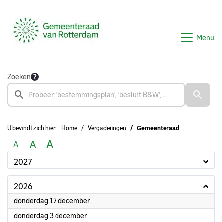
Ga naar de inhoud van deze pagina
Ga naar het zoeken
Ga naar het menu
Menu
Zoeken
U bevindt zich hier:
Home
Vergaderingen
Gemeenteraad
A
A
A
2027
2026
2026
donderdag 17 december
2026
donderdag 3 december