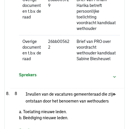
document
9
Harika betreft
en t.b.v. de
persoonlijke
raad
toelichting
voordracht kandidaat
wethouder
Overige
26bb00562
Brief van PRO over
document
2
voordracht
en t.b.v. de
wethouder kandidaat
raad
Sabine Biesheuvel
Sprekers
8
Invullen van de vacatures gemeenteraad die zijn
ontstaan door het benoemen van wethouders
a. Toelating nieuwe leden.
b. Beëdiging nieuwe leden.