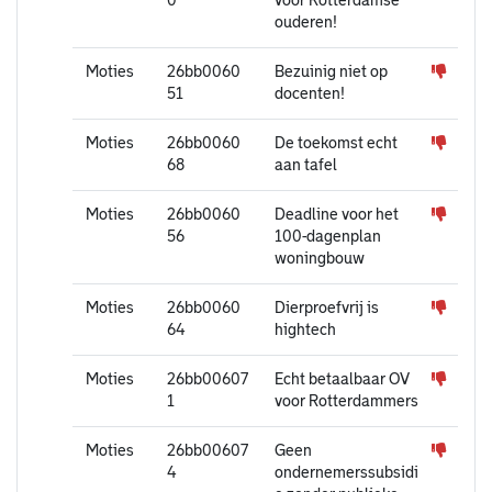
0
voor Rotterdamse
ouderen!
Moties
26bb0060
Bezuinig niet op
51
docenten!
Moties
26bb0060
De toekomst echt
68
aan tafel
Moties
26bb0060
Deadline voor het
56
100-dagenplan
woningbouw
Moties
26bb0060
Dierproefvrij is
64
hightech
Moties
26bb00607
Echt betaalbaar OV
1
voor Rotterdammers
Moties
26bb00607
Geen
4
ondernemerssubsidi