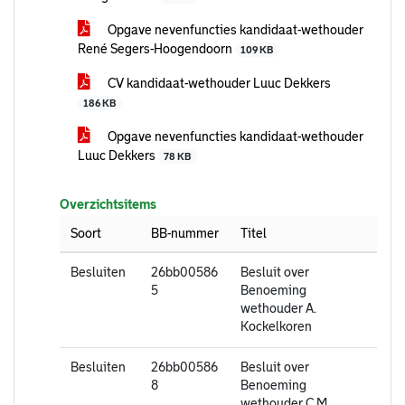
Opgave nevenfuncties kandidaat-wethouder
René Segers-Hoogendoorn
109 KB
CV kandidaat-wethouder Luuc Dekkers
186 KB
Opgave nevenfuncties kandidaat-wethouder
Luuc Dekkers
78 KB
Overzichtsitems
Soort
BB-nummer
Titel
Besluiten
26bb00586
Besluit over
5
Benoeming
wethouder A.
Kockelkoren
Besluiten
26bb00586
Besluit over
8
Benoeming
wethouder C.M.