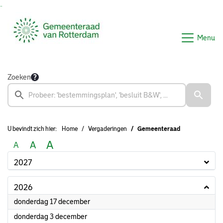
Ga naar de inhoud van deze pagina
Ga naar het zoeken
Ga naar het menu
Menu
Zoeken
U bevindt zich hier:
Home
Vergaderingen
Gemeenteraad
A
A
A
2027
2026
2026
donderdag 17 december
2026
donderdag 3 december