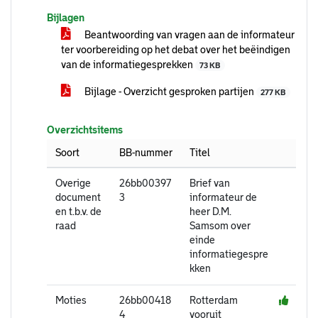
Bijlagen
Beantwoording van vragen aan de informateur
ter voorbereiding op het debat over het beëindigen
van de informatiegesprekken
73 KB
Bijlage - Overzicht gesproken partijen
277 KB
Overzichtsitems
Soort
BB-nummer
Titel
Overige
26bb00397
Brief van
document
3
informateur de
en t.b.v. de
heer D.M.
raad
Samsom over
einde
informatiegespre
kken
Moties
26bb00418
Rotterdam
4
vooruit